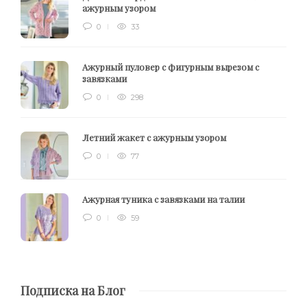
ажурным узором
0
33
Ажурный пуловер с фигурным вырезом с
завязками
0
298
Летний жакет с ажурным узором
0
77
Ажурная туника с завязками на талии
0
59
Подписка на Блог