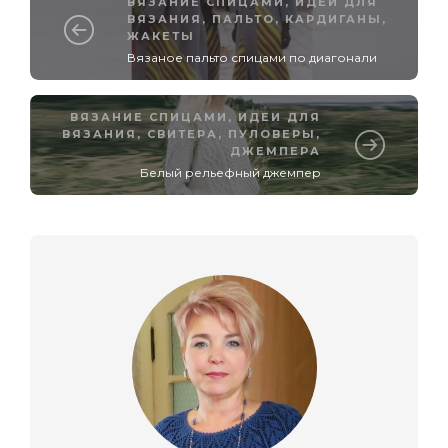
ВЯЗАНИЕ СПИЦАМИ
,
ИДЕИ ДЛЯ
ВЯЗАНИЯ
,
ПАЛЬТО, КАРДИГАНЫ,
ЖАКЕТЫ
Вязаное пальто спицами по диагонали
ВЯЗАНИЕ СПИЦАМИ
,
ИДЕИ ДЛЯ
ВЯЗАНИЯ
,
СВИТЕРА, ПУЛОВЕРЫ,
ДЖЕМПЕРА
Белый рельефный джемпер