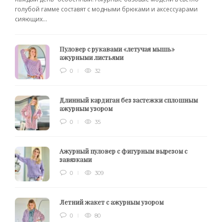
голубой гамме составят с модными брюками и аксессуарами
сияющих...
Пуловер с рукавами «летучая мышь»
ажурными листьями
0
32
Длинный кардиган без застежки сплошным
ажурным узором
0
35
Ажурный пуловер с фигурным вырезом с
завязками
0
309
Летний жакет с ажурным узором
0
80