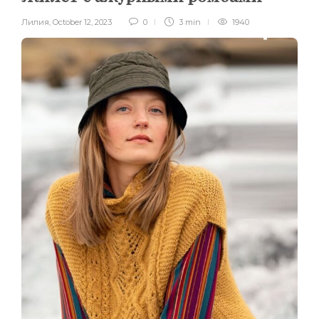
Лилия
,
October 12, 2023
0
3 min
1940