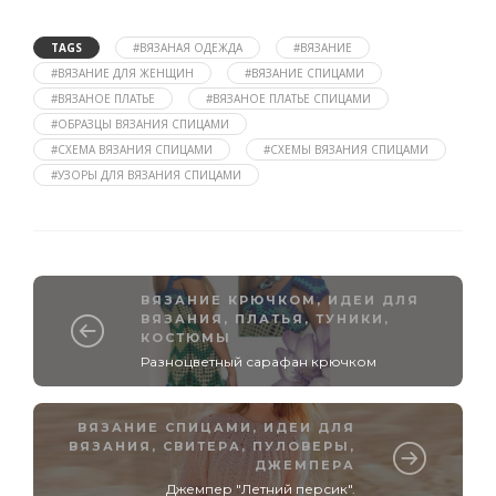
TAGS
#ВЯЗАНАЯ ОДЕЖДА
#ВЯЗАНИЕ
#ВЯЗАНИЕ ДЛЯ ЖЕНЩИН
#ВЯЗАНИЕ СПИЦАМИ
#ВЯЗАНОЕ ПЛАТЬЕ
#ВЯЗАНОЕ ПЛАТЬЕ СПИЦАМИ
#ОБРАЗЦЫ ВЯЗАНИЯ СПИЦАМИ
#СХЕМА ВЯЗАНИЯ СПИЦАМИ
#СХЕМЫ ВЯЗАНИЯ СПИЦАМИ
#УЗОРЫ ДЛЯ ВЯЗАНИЯ СПИЦАМИ
ВЯЗАНИЕ КРЮЧКОМ
,
ИДЕИ ДЛЯ
ВЯЗАНИЯ
,
ПЛАТЬЯ, ТУНИКИ,
КОСТЮМЫ
Разноцветный сарафан крючком
ВЯЗАНИЕ СПИЦАМИ
,
ИДЕИ ДЛЯ
ВЯЗАНИЯ
,
СВИТЕРА, ПУЛОВЕРЫ,
ДЖЕМПЕРА
Джемпер "Летний персик".