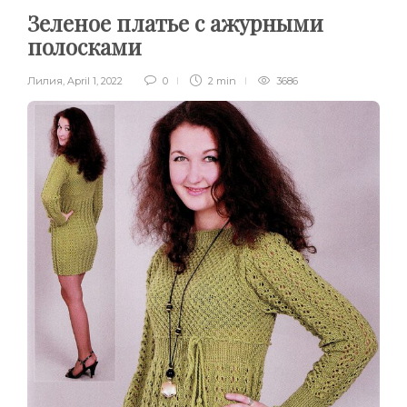
Зеленое платье с ажурными
полосками
Лилия
,
April 1, 2022
0
2 min
3686