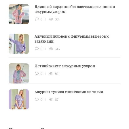
Длинный кардиган без застежки сплошным
ажурным узором
0
38
Ажурный пуловер с фигурным вырезом с
завязками
0
316
Летний жакет с ажурным узором
0
82
Ажурная туника с завязками на талии
0
67