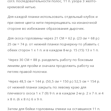
согл. последовательности полос, 11 п. узора 3 желто-
кремовой нитью.
Для каждой планки использовать отдельный клубок и
при смене цвета нити перекрещивать на изнаночной
стороне во избежание образования дырочек.
Для скоса горловины через 21 CM = 62 р. (23 см = 68 р.)
25 см = 74 р. от нижней планки подчеркну-то убавить с
обеих сторон 1 х 1 п. и в каждом 8-м р. 15 (15) 13 х 1 п.
Через 30 CM = 88 р. разделить работу по боковым
линиям для пройм и сначала продолжить работу на
петлях правой полочки.
Через 48,5 см = 144 р. (50,5 см = 150 р.) 52,5 см = 154 р.
от нижней планки закрыть по левому краю для
плечевого скоса 1 х 7 (9) 9 п. и в каждом 2-м р. 2 x 7 п. и 4
х 8 п. (6 х 8 п.) 6 х 9 п.
Затем для бейки горловины спинки на оставшихся 11 п.