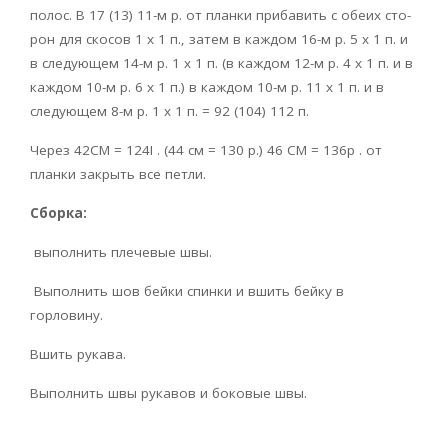
полос. В 17 (13) 11-м р. от планки прибавить с обеих сто-
рон для скосов 1 х 1 п., затем в каждом 16-м р. 5 х 1 п. и
в следующем 14-м р. 1 х 1 п. (в каждом 12-м р. 4 х 1 п. и в
каждом 10-м р. 6 х 1 п.) в каждом 10-м р. 11 х 1 п. и в
следующем 8-м р. 1 х 1 п. = 92 (104) 112 п.
Через 42CM = 124I . (44 см = 130 р.) 46 CM = 136p . от
планки закрыть все петли.
Сборка:
выполнить плечевые швы.
Выполнить шов бейки спинки и вшить бейку в
горловину.
Вшить рукава.
Выполнить швы рукавов и боковые швы.