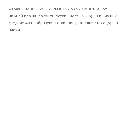
Через 3CM = 156p . (55 см = 162 р.) 57 CM = 168 . от
нижней планки закрыть оставшиеся 56 (56) 58 п., из них
средние 40 п. образуют горло-вину, внешние по 8 (8) 9 п.
плечи.