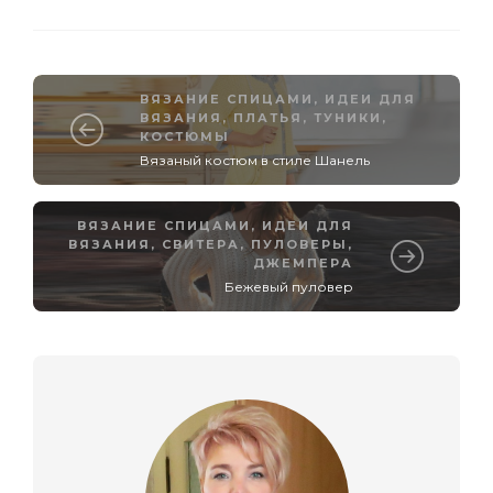
ВЯЗАНИЕ СПИЦАМИ
,
ИДЕИ ДЛЯ
ВЯЗАНИЯ
,
ПЛАТЬЯ, ТУНИКИ,
КОСТЮМЫ
Вязаный костюм в стиле Шанель
ВЯЗАНИЕ СПИЦАМИ
,
ИДЕИ ДЛЯ
ВЯЗАНИЯ
,
СВИТЕРА, ПУЛОВЕРЫ,
ДЖЕМПЕРА
Бежевый пуловер