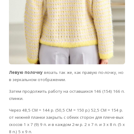
Левую полочку
вязать так же, как правую по-лочку, но
в зеркальном отображении.
Затем продолжить работу на оставшихся 146 (154) 166 п.
спинки.
Через 48,5 CM = 144 р. (50,5 CM = 150 р.) 52,5 CM = 154 р.
от нижней планки закрыть с обеих сторон для плече-вых
скосов 1 х 7 (9) 9 п. и в каждом 2-м р. 2 х 7 п. и 3 х 8 п. (5 х
8 п.) 5 х 9 п.