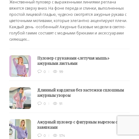
Женственный пуловер с выраженными линиями реглана
вяжется сверху вниз. На фоне переда и спинки, выполненных
простой лицевой гладью, чудесно смотрятся ажурные рукава с
цветочными мотивами, которые элегантно акцентируют плечи.
Каждый день -особенный! Ажурные базовые модели в светло-
голубой гамме составят с модными брюками и аксессуарами
сияющих...
Пуловер с рукавами «летучая мышь»
ажурными листьями
0
99
Длинный кардиган без застежки сплошным
ажурным узором
0
91
Ажурный пуловер с фигурным вырезом с
завязками
0
574