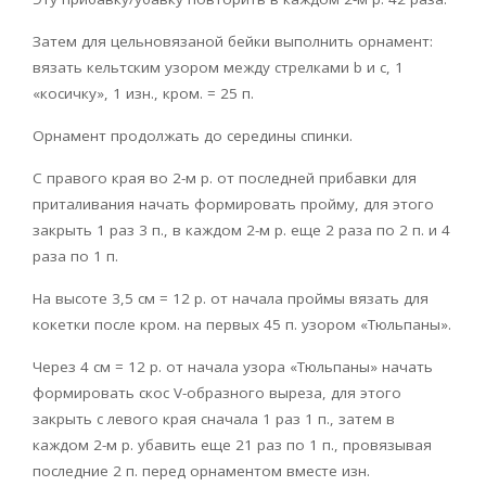
Затем для цельновязаной бейки выполнить орнамент:
вязать кельтским узором между стрелками b и c, 1
«косичку», 1 изн., кром. = 25 п.
Орнамент продолжать до середины спинки.
С правого края во 2-м р. от последней прибавки для
приталивания начать формировать пройму, для этого
закрыть 1 раз 3 п., в каждом 2-м р. еще 2 раза по 2 п. и 4
раза по 1 п.
На высоте 3,5 см = 12 р. от начала проймы вязать для
кокетки после кром. на первых 45 п. узором «Тюльпаны».
Через 4 cм = 12 р. от начала узора «Тюльпаны» начать
формировать скос V-образного выреза, для этого
закрыть с левого края сначала 1 раз 1 п., затем в
каждом 2-м р. убавить еще 21 раз по 1 п., провязывая
последние 2 п. перед орнаментом вместе изн.