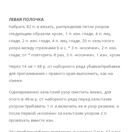
ЛЕВАЯ ПОЛОЧКА
Набрать 82 п. и вязать, распределив петли узоров
следующим образом: кром., 1 п. изн. глади, 4 п. лиц.
глади, 2 п. изн. глади, 4 п. лиц. глади, 20 п. кельтского
узора между стрелками b и c, * 3 п. «косички», 2 п. изн.
глади, от * повторить 8 раз, 3 п. «косички», 1 изн., кром.
Через 14 cм = 48 р. от наборного ряда убавки/прибавки
для приталивания с правого края выполнить, как на
спинке.
Одновременно кельтский узор сместить влево, для
этого в 48-м р. от наборного ряда перед кельтским
узором прибавить 1 п. и включить ее в узор резинки, а
после первой «косички» за кельтским узором 2 п.
провязать вместе изн.
Эту прибавку/убавку повторить в каждом 2-м р. 42 раза.