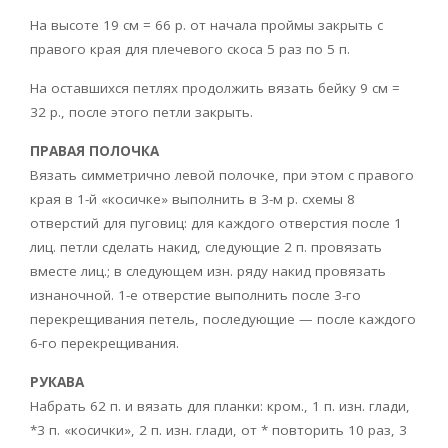
На высоте 19 cм = 66 р. от начала проймы закрыть с
правого края для плечевого скоса 5 раз по 5 п.
На оставшихся петлях продолжить вязать бейку 9 cм =
32 р., после этого петли закрыть.
ПРАВАЯ ПОЛОЧКА
Вязать симметрично левой полочке, при этом с правого
края в 1-й «косичке» выполнить в 3-м р. схемы 8
отверстий для пуговиц: для каждого отверстия после 1
лиц. петли сделать накид, следующие 2 п. провязать
вместе лиц.; в следующем изн. ряду накид провязать
изнаночной. 1-е отверстие выполнить после 3-го
перекрещивания петель, последующие — после каждого
6-го перекрещивания.
РУКАВА
Набрать 62 п. и вязать для планки: кром., 1 п. изн. глади,
*3 п. «косички», 2 п. изн. глади, от * повторить 10 раз, 3