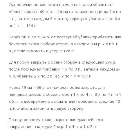
Одновременно для скоса на участке талии убавить с
обеих сторон в 49-м р. = 14 см от начального ряда 1 х по
1 п., затем в каждом 8-м р. подчеркнуто убавить еще 6 х
по 1 п. = 114 п.
Через ок. 8 см = 24 р. от последней убавки прибавить для
бокового скоса с обеих сторон в каждом 8-м р. 7 х по 1
п., петли включить в узор = 128 п.
Для пройм закрыть с обеих сторон в следующем 2-м р.
после последней прибавки 1 х по 3 п., затем в каждом 2-
м р. убавить 2 х по 2 п. и 5 х по 1 п.= 104 п.
Через 19 см = 66 р. от начала пройм закрыть для
плечевых скосов с обеих сторон 1 х по 4 п., 3 х по 4 п. и 1
х 5 п., одновременно закрыть для горловины средние 40
п. и сначала закончить левую сторону.
По внутреннему краю закрыть для дальнейшего
закругления в каждом 2-м р. 1 х 4 п. и 1 х 2 п.