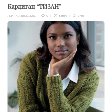
Кардиган “ТИЗАН”
Лилия
,
April 27, 2023
0
5 min
2780