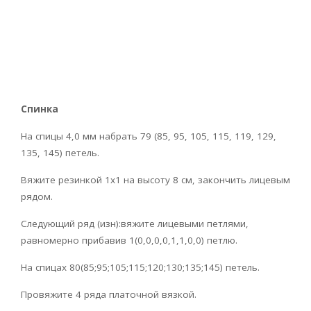
Спинка
На спицы 4,0 мм набрать 79 (85, 95, 105, 115, 119, 129,
135, 145) петель.
Вяжите резинкой 1х1 на высоту 8 см, закончить лицевым
рядом.
Следующий ряд (изн):вяжите лицевыми петлями,
равномерно прибавив 1(0,0,0,0,1,1,0,0) петлю.
На спицах 80(85;95;105;115;120;130;135;145) петель.
Провяжите 4 ряда платочной вязкой.