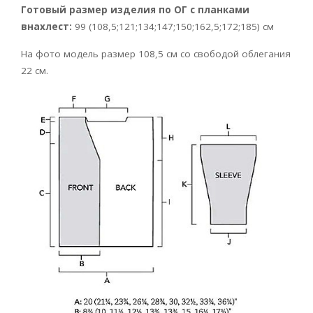
Готовый размер изделия по ОГ с планками
внахлест:
99 (108,5;121;134;147;150;162,5;172;185) см
На фото модель размер 108,5 см со свободой облегания
22 см.