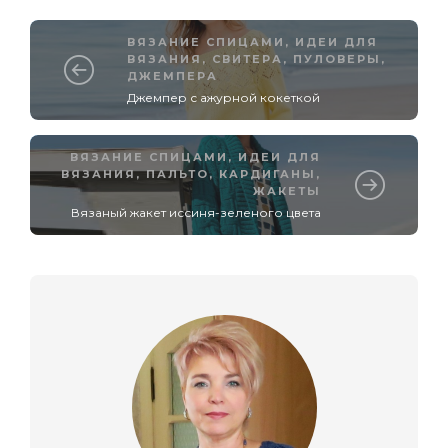
ВЯЗАНИЕ СПИЦАМИ
,
ИДЕИ ДЛЯ
ВЯЗАНИЯ
,
СВИТЕРА, ПУЛОВЕРЫ,
ДЖЕМПЕРА
Джемпер с ажурной кокеткой
ВЯЗАНИЕ СПИЦАМИ
,
ИДЕИ ДЛЯ
ВЯЗАНИЯ
,
ПАЛЬТО, КАРДИГАНЫ,
ЖАКЕТЫ
Вязаный жакет иссиня-зеленого цвета