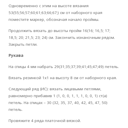
Одновременно с этим на высоте вязания
53(55;56;57;60;61;63;66;67;) см от наборного края
поместите маркер, обозначая начало проймы.
Продолжить вязать до высоты пройм 16(16; 16,5; 17;
18,5; 20; 21,5; 23; 24) см. Закончить изнаночным рядом.
Закрыть петли.
Рукава
На спицы 4 мм набрать 29(31;35;37;39;41;45;47;49) петель.
Вязать резинкой 1х1 на высоту 8 см от наборного края.
Следующий ряд (ИС): вязать лицевыми петлями,
равномерно прибавив 1 (1, 0, 0, 1, 1, 1, 0, 0, 1) ст(а)
петель. На спицах – 30 (32, 35, 37, 40, 42, 45, 47, 50)
петель.
Провяжите 4 ряда платочной вязкой.