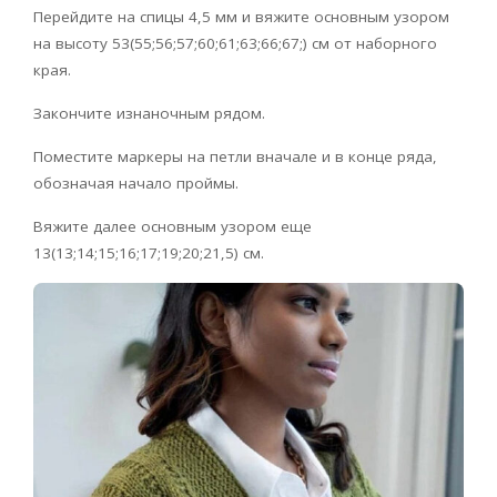
Перейдите на спицы 4,5 мм и вяжите основным узором
на высоту 53(55;56;57;60;61;63;66;67;) см от наборного
края.
Закончите изнаночным рядом.
Поместите маркеры на петли вначале и в конце ряда,
обозначая начало проймы.
Вяжите далее основным узором еще
13(13;14;15;16;17;19;20;21,5) см.