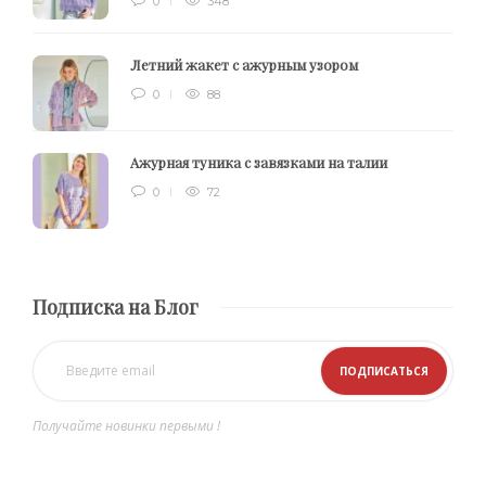
0
348
Летний жакет с ажурным узором
0
88
Ажурная туника с завязками на талии
0
72
Подписка на Блог
Получайте новинки первыми !