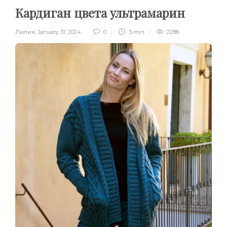
Кардиган цвета ультрамарин
Лилия
,
January 31, 2024
0
3 min
2288