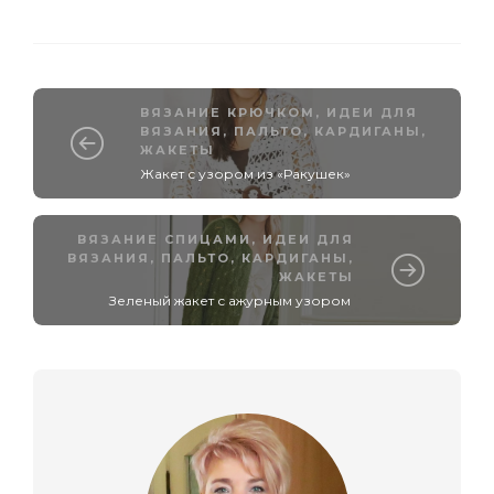
ВЯЗАНИЕ КРЮЧКОМ
,
ИДЕИ ДЛЯ
ВЯЗАНИЯ
,
ПАЛЬТО, КАРДИГАНЫ,
ЖАКЕТЫ
Жакет с узором из «Ракушек»
ВЯЗАНИЕ СПИЦАМИ
,
ИДЕИ ДЛЯ
ВЯЗАНИЯ
,
ПАЛЬТО, КАРДИГАНЫ,
ЖАКЕТЫ
Зеленый жакет с ажурным узором