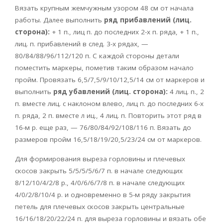
Вязать крупным жемчужным узором 48 см от начала
работы. Далее выполнить
ряд прибавлений (лиц.
сторона):
+ 1 п., лиц п. до последних 2-х п. ряда, + 1 п.,
лиц. п. прибавлений в след. 3-х рядах, —
80/84/88/96/112/120 п. С каждой стороны детали
поместить маркеры, пометив таким образом начало
пройм. Провязать 6,5/7,5/9/10/12,5/14 см от маркеров и
выполнить
ряд убавлений (лиц. сторона):
4 лиц. п., 2
п. вместе лиц. с наклоном влево, лиц п. до последних 6-х
п. ряда, 2 п. вместе л иц., 4 лиц. п. Повторить этот ряд в
16-м р. еще раз, — 76/80/84/92/108/116 п. Вязать до
размеров пройм 16,5/18/19/20,5/23/24 см от маркеров.
Для формирования выреза горловины и плечевых
скосов закрыть 5/5/5/5/6/7 п. в начале следующих
8/12/10/4/2/8 р., 4/0/6/6/7/8 п. в начале следующих
4/0/2/8/10/4 р. и одновременно в 5-м ряду закрытия
петель для плечевых скосов закрыть центральные
16/16/18/20/22/24 п. для выреза горловины и вязать обе