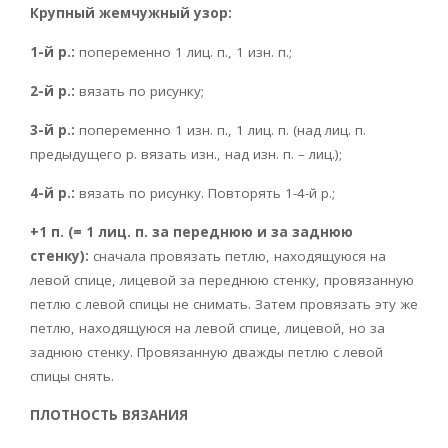
Крупный жемчужный узор:
1-й р.:
попеременно 1 лиц. п., 1 изн. п.;
2-й р.:
вязать по рисунку;
3-й р.:
попеременно 1 изн. п., 1 лиц. п. (над лиц. п.
предыдущего р. вязать изн., над изн. п. – лиц.);
4-й р.:
вязать по рисунку. Повторять 1-4-й р.;
+1 п. (= 1 лиц. п. за переднюю и за заднюю
стенку):
сначала провязать петлю, находящуюся на
левой спице, лицевой за переднюю стенку, провязанную
петлю с левой спицы не снимать. Затем провязать эту же
петлю, находящуюся на левой спице, лицевой, но за
заднюю стенку. Провязанную дважды петлю с левой
спицы снять.
ПЛОТНОСТЬ ВЯЗАНИЯ