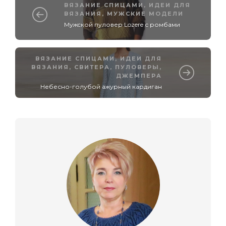
ВЯЗАНИЕ СПИЦАМИ
,
ИДЕИ ДЛЯ
ВЯЗАНИЯ
,
МУЖСКИЕ МОДЕЛИ
Мужcкой пуловер Lozere с ромбами
ВЯЗАНИЕ СПИЦАМИ
,
ИДЕИ ДЛЯ
ВЯЗАНИЯ
,
СВИТЕРА, ПУЛОВЕРЫ,
ДЖЕМПЕРА
Небесно-голубой ажурный кардиган