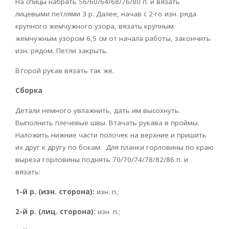
На спицы набрать 56/60/64/68/76/80 п. и вязать
лицевыми петлями 3 р. Далее, начав с 2-го изн. ряда
крупного жемчужного узора, вязать крупным
жемчужным узором 6,5 см от начала работы, закончить
изн. рядом. Петли закрыть.
Второй рукав вязать так же.
Сборка
Детали немного увлажнить, дать им высохнуть.
Выполнить плечевые швы. Втачать рукава в проймы.
Наложить нижние части полочек на верхние и пришить
их друг к другу по бокам. Для планки горловины по краю
выреза горловины поднять 70/70/74/78/82/86 п. и
вязать:
1-й р. (изн. сторона):
изн. п.;
2-й р. (лиц. сторона):
изн. п.;