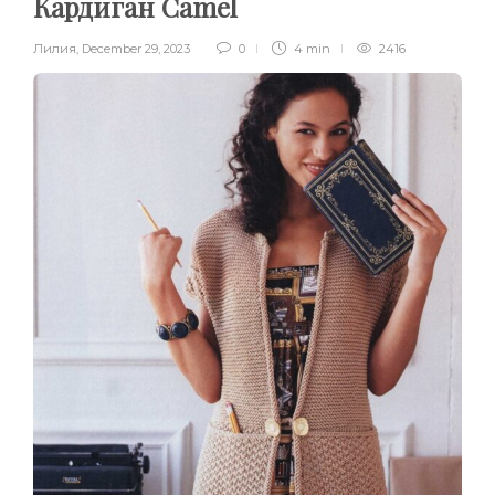
Кардиган Camel
Лилия
,
December 29, 2023
0
4 min
2416