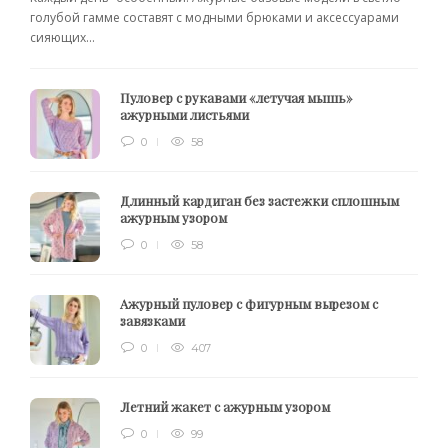
голубой гамме составят с модными брюками и аксессуарами
сияющих...
Пуловер с рукавами «летучая мышь»
ажурными листьями
0
58
Длинный кардиган без застежки сплошным
ажурным узором
0
58
Ажурный пуловер с фигурным вырезом с
завязками
0
407
Летний жакет с ажурным узором
0
99