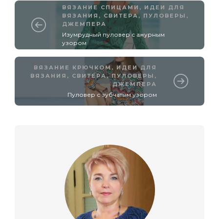
ВЯЗАНИЕ СПИЦАМИ
,
ИДЕИ ДЛЯ
ВЯЗАНИЯ
,
СВИТЕРА, ПУЛОВЕРЫ,
ДЖЕМПЕРА
Изумрудный пуловер с ажурным
узором
ВЯЗАНИЕ КРЮЧКОМ
,
ИДЕИ ДЛЯ
ВЯЗАНИЯ
,
СВИТЕРА, ПУЛОВЕРЫ,
ДЖЕМПЕРА
Пуловер с зубчатым узором