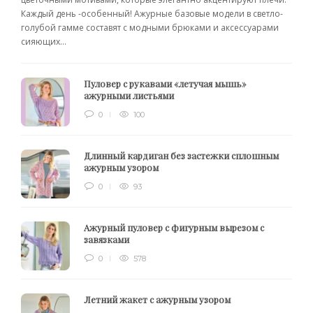
Каждый день -особенный! Ажурные базовые модели в светло-
голубой гамме составят с модными брюками и аксессуарами
сияющих...
Пуловер с рукавами «летучая мышь»
ажурными листьями
0
100
Длинный кардиган без застежки сплошным
ажурным узором
0
93
Ажурный пуловер с фигурным вырезом с
завязками
0
578
Летний жакет с ажурным узором