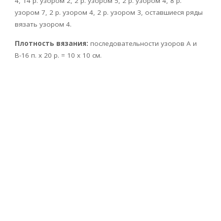
4, 14 р. узором 2, 2 р. узором 5, 2 р. узором 4, 8 р.
узором 7, 2 р. узором 4, 2 р. узором 3, оставшиеся ряды
вязать узором 4.
Плотность вязания:
последовательности узоров А и
В-16 п. х 20 р. = 10 х 10 см.