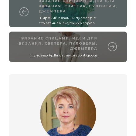
ВЯЗАНИЕ СПИЦАМИ
,
ИДЕИ ДЛЯ
ВЯЗАНИЯ
,
СВИТЕРА, ПУЛОВЕРЫ,
ДЖЕМПЕРА
Широкий вязаный пуловер с
сочетанием ажурных узоров
ВЯЗАНИЕ СПИЦАМИ
,
ИДЕИ ДЛЯ
ВЯЗАНИЯ
,
СВИТЕРА, ПУЛОВЕРЫ,
ДЖЕМПЕРА
Пуловер Fjolla с плечом contiguous