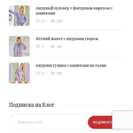
Ажурный пуловер с фигурным вырезом с
завязками
0
529
Летний жакет с ажурным узором
0
128
Ажурная туника с завязками на талии
0
108
Подписка на Блог