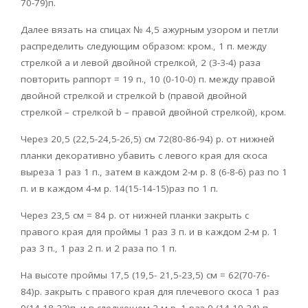
70-79)п.
Далее вязать на спицах № 4,5 ажурным узором и петли
распределить следующим образом: кром., 1 п. между
стрелкой а и левой двойной стрелкой, 2 (3-3-4) раза
повторить раппорт = 19 п., 10 (0-10-0) п. между правой
двойной стрелкой и стрелкой b (правой двойной
стрелкой – стрелкой b – правой двойной стрелкой), кром.
Через 20,5 (22,5-24,5-26,5) см 72(80-86-94) р. от нижней
планки декоративно убавить с левого края для скоса
выреза 1 раз 1 п., затем в каждом 2-м р. 8 (6-8-6) раз по 1
п. и в каждом 4-м р. 14(15-14-15)раз по 1 п.
Через 23,5 см = 84 р. от нижней планки закрыть с
правого края для проймы 1 раз 3 п. и в каждом 2-м р. 1
раз 3 п., 1 раз 2 п. и 2 раза по 1 п.
На высоте проймы 17,5 (19,5- 21,5-23,5) см = 62(70-76-
84)р. закрыть с правого края для плечевого скоса 1 раз
9(14-18-23)п. и в следующем 2-м р. 1 раз 9 (14-19-24) п.