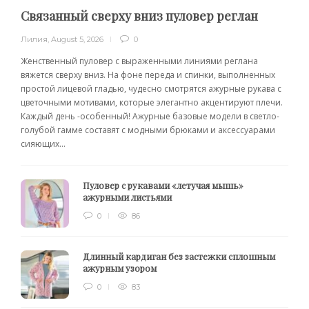
Связанный сверху вниз пуловер реглан
Лилия
,
August 5, 2026
0
Женственный пуловер с выраженными линиями реглана
вяжется сверху вниз. На фоне переда и спинки, выполненных
простой лицевой гладью, чудесно смотрятся ажурные рукава с
цветочными мотивами, которые элегантно акцентируют плечи.
Каждый день -особенный! Ажурные базовые модели в светло-
голубой гамме составят с модными брюками и аксессуарами
сияющих...
Пуловер с рукавами «летучая мышь»
ажурными листьями
0
86
Длинный кардиган без застежки сплошным
ажурным узором
0
83