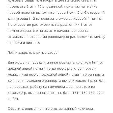
круговые спицы № 4 набрать 264 ( 272-280 -288) п. и
провязать 2 см = 10 р. резинкой, при этом на планке
правой полочки выполнить через 1 см = 5 р. 6 отверстий
для пуговиц (= 2 п. провязать вместе лицевой, 1 накид),
1-е отверстие расположить на расстоянии 1 см от
нижнего края, 6-е на высоте начала горловины,
остальные 4 отверстия равномерно распределить между
верхним и нижним.
Петли закрыть в ритме узора.
Для рюша на переде и спинке обвязать крючком № 4 от
средней левой петли 1-го до последнего раппорта и
между ними после последней левой петли 1-го раппорта
до 1-го п. последнего раппорта включительно 1 р. ст. б/н,
не прерывая работу на плечевом шве, при этом из
каждых 2 р. вывязывать по 1 ст. б/н = 151 ( 159-163 -171)
ст. б/н.
Обратить внимание, что ряд, связанный крючком,