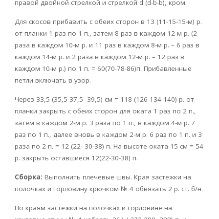
правой двойной стрелкой и стрелкой d (d-b-b), кром.
Для скосов прибавить с обеих сторон в 13 (11-15-15-м) р.
от планки 1 раз по 1 п., затем 8 раз в каждом 12-м р. (2
раза в каждом 10-м р. и 11 раз в каждом 8-м р. – 6 раз в
каждом 14-м р. и 2 раза в каждом 12-м р. – 12 раз в
каждом 10-м р.) по 1 п. = 60(70-78-86)п. Прибавленные
петли включать в узор.
Через 33,5 (35,5-37,5- 39,5) см = 118 (126-134-140) р. от
планки закрыть с обеих сторон для оката 1 раз по 2 п.,
затем в каждом 2-м р. 3 раза по 1 п., в каждом 4-м р. 7
раз по 1 п., далее вновь в каждом 2-м р. 6 раз по 1 п. и 3
раза по 2 п. = 12 (22- 30-38) п. На высоте оката 15 см = 54
р. закрыть оставшиеся 12(22-30-38) п.
Сборка:
Выполнить плечевые швы. Края застежки на
полочках и горловину крючком № 4 обвязать 2 р. ст. б/н.
По краям застежки на полочках и горловине на