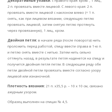
Декоративные убавки:
с правого края: кром. , 1 лиц.,
2 п. провязать вместе лицевой. С левого края: 2 п.
провязать вместе лицевой с наклоном влево (= 1 п.
снять, как при лицевом вязании, следующую петлю
провязать лицевой, затем снятую петлю протянуть
через провязанную), 1 лиц., кром.
Двойная петля:
в начале ряда (после поворота) нить
проложить перед работой, спицу ввести справа в 1-ю п.
и петлю снять вместе с нитью. Затем нить сильно
оттянуть назад, в результате петля наденется на спицу и
получится двойная петля петли. В следующем ряду обе
петли двойной петли провязать вместе согласно узору
лицевой или изнаночной.
Плотность вязания:
21 п. х35,5 р. – 10 х 10 см, связано
ажурным узором.
Образец выполнен на спицах № 4,5.