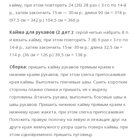
кайму, при этом повторить 24 (26) 28 раз с 3-го по 14-й
р., затем закончить 15-м — 30-м р.; длина 90 см = 318 р.
(97,5 см = 342 р.) 104,5 см = 366 р.
Кайма для рукавов (2 дет.):
серой нитью набрать 8 п.
и вязать кайму, при этом повторить 7 (8) 9 раз с 3-го по
14-й р., затем закончить 15-м -30-м р.; длина 32,5 см =
114 р. (36 см = 126 р.) 39,5 см = 138 р.
Сборка:
пришить кайму рукавов прямым краем к
нижним краям рукавов, при этом слегка припосаживая
края каймы. Выполнить плечевые швы. Сшить короткие
стороны планки спинки и пришить её к вырезу
горловины. Втачать рукава, выполнить боковые швы и
швы рукавов. Пришить нижнюю кайму прямым краем к
нижнему краю жакета, при этом слегка припосаживая.
Положить правую полочку на левую и лежащие друг на
друге края жемчужного узора сшить поверх каймы, при
этом одновременно пришить пуговицу.