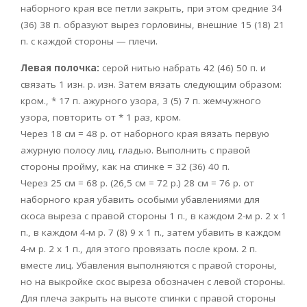
наборного края все петли закрыть, при этом средние 34
(36) 38 п. образуют вырез горловины, внешние 15 (18) 21
п. с каждой стороны — плечи.
Левая полочка:
серой нитью набрать 42 (46) 50 п. и
связать 1 изн. р. изн. Затем вязать следующим образом:
кром., * 17 п. ажурного узора, 3 (5) 7 п. жемчужного
узора, повторить от * 1 раз, кром.
Через 18 см = 48 р. от наборного края вязать первую
ажурную полосу лиц. гладью. Выполнить с правой
стороны пройму, как на спинке = 32 (36) 40 п.
Через 25 см = 68 р. (26,5 см = 72 р.) 28 см = 76 р. от
наборного края убавить особыми убавлениями для
скоса выреза с правой стороны 1 п., в каждом 2-м р. 2 х 1
п., в каждом 4-м р. 7 (8) 9 х 1 п., затем убавить в каждом
4-м р. 2 х 1 п., для этого провязать после кром. 2 п.
вместе лиц. Убавления выполняются с правой стороны,
но на выкройке скос выреза обозначен с левой стороны.
Для плеча закрыть на высоте спинки с правой стороны