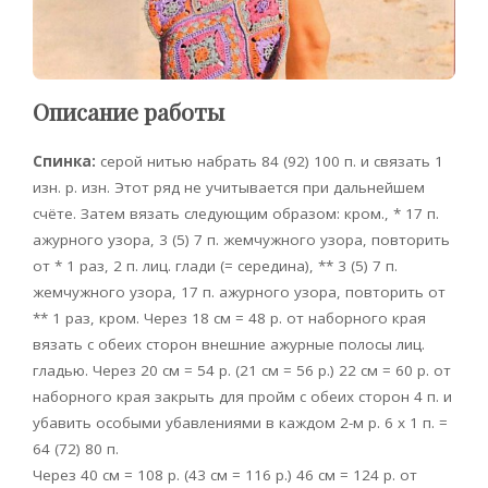
Описание работы
Спинка:
серой нитью набрать 84 (92) 100 п. и связать 1
изн. р. изн. Этот ряд не учитывается при дальнейшем
счёте. Затем вязать следующим образом: кром., * 17 п.
ажурного узора, 3 (5) 7 п. жемчужного узора, повторить
от * 1 раз, 2 п. лиц. глади (= середина), ** 3 (5) 7 п.
жемчужного узора, 17 п. ажурного узора, повторить от
** 1 раз, кром. Через 18 см = 48 р. от наборного края
вязать с обеих сторон внешние ажурные полосы лиц.
гладью. Через 20 см = 54 р. (21 см = 56 р.) 22 см = 60 р. от
наборного края закрыть для пройм с обеих сторон 4 п. и
убавить особыми убавлениями в каждом 2-м р. 6 х 1 п. =
64 (72) 80 п.
Через 40 см = 108 р. (43 см = 116 р.) 46 см = 124 р. от