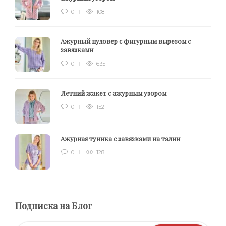
0
108
Ажурный пуловер с фигурным вырезом с
завязками
0
635
Летний жакет с ажурным узором
0
152
Ажурная туника с завязками на талии
0
128
Подписка на Блог