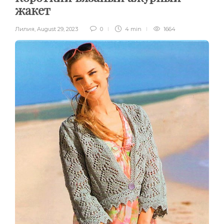
жакет
Лилия
,
August 29, 2023
0
4 min
1664