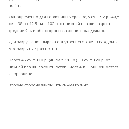
по 1 п.
Одновременно для горловины через 38,5 см = 92 р. (40,5
см = 98 р.) 42,5 см = 102 р. от нижней планки закрыть
средние 9 п. и обе стороны закончить раздельно.
Для закругления выреза с внутреннего края в каждом 2-
м р. закрыть 7 раз по 1 п.
Через 46 см = 110 р. (48 см = 116 р.) 50 см = 120 р. от
нижней планки закрыть оставшиеся 4 п. – они относятся
к горловине.
Вторую сторону закончить симметрично.