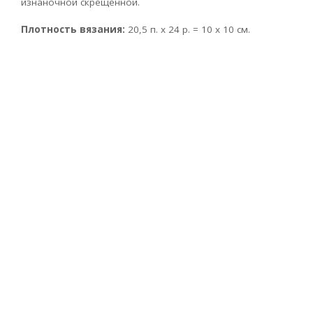
изнаночной скрещенной.
Плотность вязания:
20,5 п. х 24 р. = 10 х 10 см.