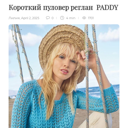
Короткий пуловер реглан PADDY
Лилия
,
April 2, 2025
0
4 min
1701