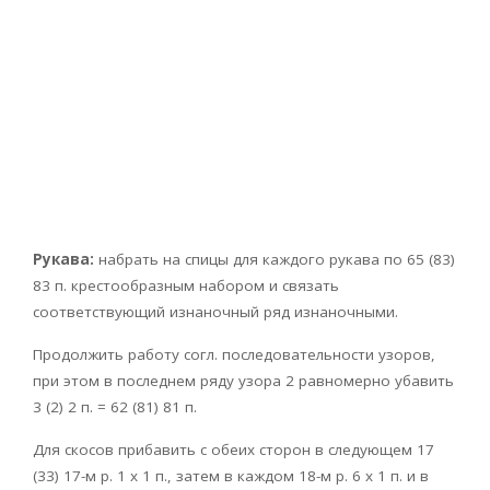
Рукава:
набрать на спицы для каждого рукава по 65 (83)
83 п. крестообразным набором и связать
соответствующий изнаночный ряд изнаночными.
Продолжить работу согл. последовательности узоров,
при этом в последнем ряду узора 2 равномерно убавить
3 (2) 2 п. = 62 (81) 81 п.
Для скосов прибавить с обеих сторон в следующем 17
(33) 17-м р. 1 x 1 п., затем в каждом 18-м р. 6 х 1 п. и в