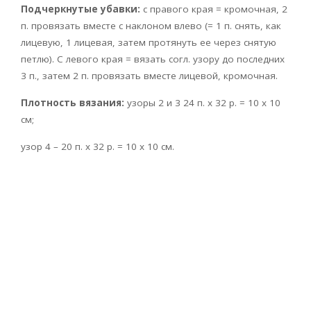
Подчеркнутые убавки:
с правого края = кромочная, 2
п. провязать вместе с наклоном влево (= 1 п. снять, как
лицевую, 1 лицевая, затем протянуть ее через снятую
петлю). С левого края = вязать согл. узору до последних
3 п., затем 2 п. провязать вместе лицевой, кромочная.
Плотность вязания:
узоры 2 и 3 24 п. х 32 р. = 10 х 10
см;
узор 4 – 20 п. х 32 р. = 10 х 10 см.