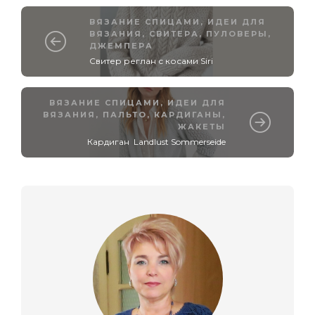
ВЯЗАНИЕ СПИЦАМИ
,
ИДЕИ ДЛЯ
ВЯЗАНИЯ
,
СВИТЕРА, ПУЛОВЕРЫ,
ДЖЕМПЕРА
Свитер реглан с косами Siri
ВЯЗАНИЕ СПИЦАМИ
,
ИДЕИ ДЛЯ
ВЯЗАНИЯ
,
ПАЛЬТО, КАРДИГАНЫ,
ЖАКЕТЫ
Кардиган Landlust Sommerseide