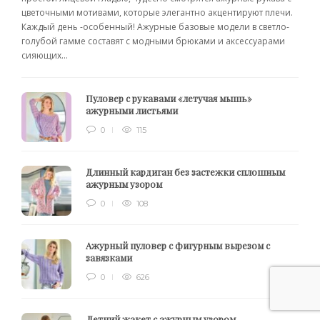
цветочными мотивами, которые элегантно акцентируют плечи.
Каждый день -особенный! Ажурные базовые модели в светло-
голубой гамме составят с модными брюками и аксессуарами
сияющих...
Пуловер с рукавами «летучая мышь»
ажурными листьями
0
115
Длинный кардиган без застежки сплошным
ажурным узором
0
108
Ажурный пуловер с фигурным вырезом с
завязками
0
626
Летний жакет с ажурным узором