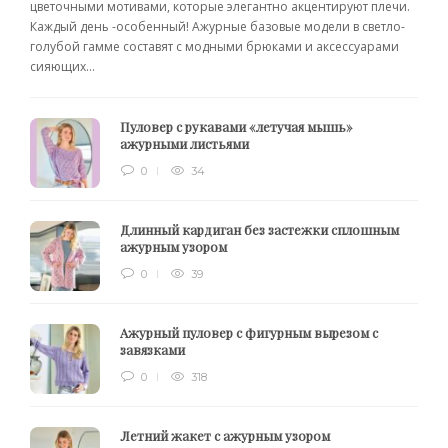
цветочными мотивами, которые элегантно акцентируют плечи.
Каждый день -особенный! Ажурные базовые модели в светло-
голубой гамме составят с модными брюками и аксессуарами
сияющих...
Пуловер с рукавами «летучая мышь»
ажурными листьями
0
34
Длинный кардиган без застежки сплошным
ажурным узором
0
39
Ажурный пуловер с фигурным вырезом с
завязками
0
318
Летний жакет с ажурным узором