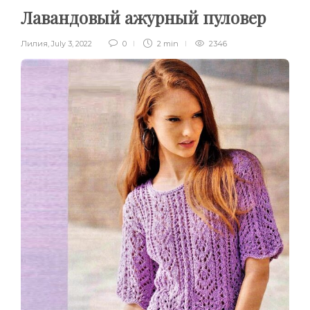
Лавандовый ажурный пуловер
Лилия
,
July 3, 2022
0
2 min
2346