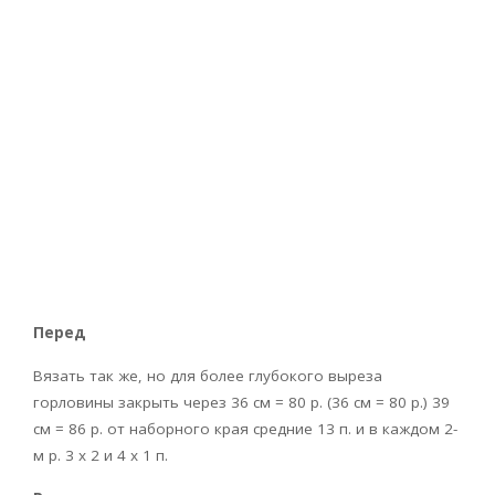
Перед
Вязать так же, но для более глубокого выреза
горловины закрыть через 36 см = 80 р. (36 см = 80 р.) 39
см = 86 р. от наборного края средние 13 п. и в каждом 2-
м р. 3 х 2 и 4 х 1 п.