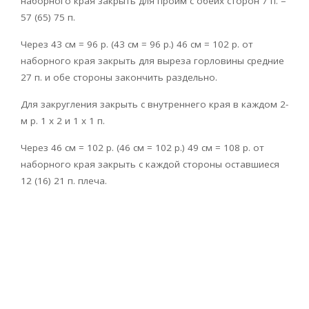
наборного края закрыть для пройм с обеих сторон 7 п. =
57 (65) 75 п.
Через 43 см = 96 р. (43 см = 96 р.) 46 см = 102 р. от
наборного края закрыть для выреза горловины средние
27 п. и обе стороны закончить раздельно.
Для закругления закрыть с внутреннего края в каждом 2-
м р. 1 х 2 и 1 х 1 п.
Через 46 см = 102 р. (46 см = 102 р.) 49 см = 108 р. от
наборного края закрыть с каждой стороны оставшиеся
12 (16) 21 п. плеча.