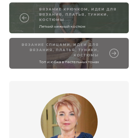
ВЯЗАНИЕ КРЮЧКОМ
,
ИДЕИ ДЛЯ
ВЯЗАНИЯ
,
ПЛАТЬЯ, ТУНИКИ,
КОСТЮМЫ
Летний нежный костюм
ВЯЗАНИЕ СПИЦАМИ
,
ИДЕИ ДЛЯ
ВЯЗАНИЯ
,
ПЛАТЬЯ, ТУНИКИ,
КОСТЮМЫ
Топ и юбка в пастельных тонах