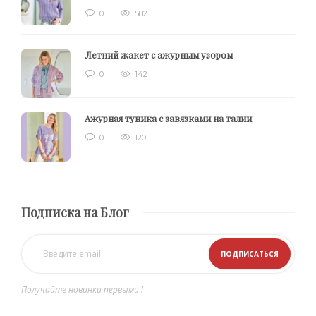
0
582
Летний жакет с ажурным узором
0
142
Ажурная туника с завязками на талии
0
120
Подписка на Блог
Получайте новинки первыми !