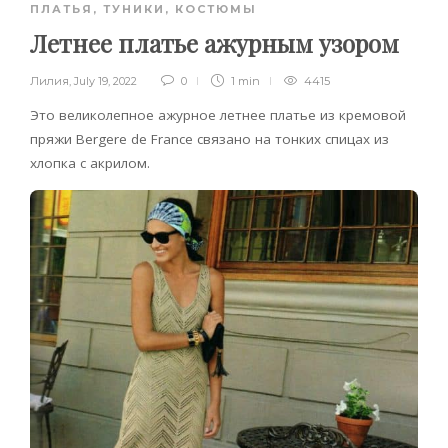
ПЛАТЬЯ, ТУНИКИ, КОСТЮМЫ
Летнее платье ажурным узором
Лилия
,
July 19, 2022
0
1 min
4415
Это великолепное ажурное летнее платье из кремовой
пряжи Bergere de France связано на тонких спицах из
хлопка с акрилом.