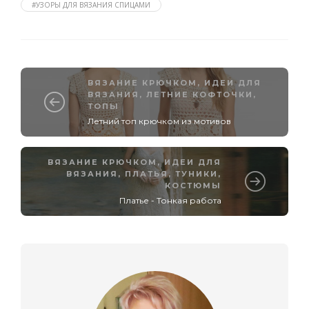
#УЗОРЫ ДЛЯ ВЯЗАНИЯ СПИЦАМИ
ВЯЗАНИЕ КРЮЧКОМ
,
ИДЕИ ДЛЯ
ВЯЗАНИЯ
,
ЛЕТНИЕ КОФТОЧКИ,
ТОПЫ
Летний топ крючком из мотивов
ВЯЗАНИЕ КРЮЧКОМ
,
ИДЕИ ДЛЯ
ВЯЗАНИЯ
,
ПЛАТЬЯ, ТУНИКИ,
КОСТЮМЫ
Платье - Тонкая работа