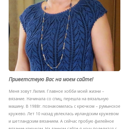
Приветствую Вас на моем сайте!
Меня зовут Лилия. Главное хобби моей жизни –
вязание. Начинала со спиц, перешла на вязальную
машину. В 1988г. познакомилась с крючком – румынское
кружево. Лет 10 назад увлеклась ирландским кружевом
и шетландским вязанием. А сейчас пробую филейное
вязание крючком. На данном сайте я хочу поделится с