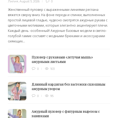
Лилия
,
August 5, 2026
0
Женственный пуловер с выраженными линиями реглана
вяжется сверху вниз. На фоне переда и спинки, выполненных
простой лицевой гладью, чудесно смотрятся ажурные рукава с
цветочными мотивами, которые элегантно акцентируют плечи.
Каждый день -особенный! Ажурные базовые модели в светло-
голубой гамме составят с модными брюками и аксессуарами
сияющих...
Пуловер с рукавами «летучая мышь»
ажурными листьями
0
103
Длинный кардиган без застежки сплошным
ажурным узором
0
95
Ажурный пуловер с фигурным вырезом с
завязками