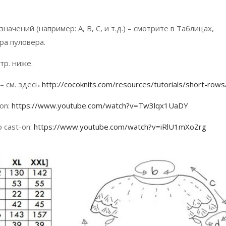
ачений (например: A, B, C, и т.д.) – смотрите в Таблицах,
ра пуловера.
тр. ниже.
– см. здесь
http://cocoknits.com/resources/tutorials/short-rows
-on:
https://www.youtube.com/watch?v=Tw3lqx1UaDY
 cast-on:
https://www.youtube.com/watch?v=iRlU1mXoZrg