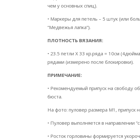
чем у основных спиц).
• Маркеры для петель – 5 штук (или бо
“Медвежья лапка”).
ПЛОТНОСТЬ ВЯЗАНИЯ:
• 23.5 петли Х 33 кр.ряда = 10см (4дюй
рядами (измерено после блокировки).
ПРИМЕЧАНИЕ:
• Рекомендуемый припуск на свободу о
бюста.
На фото: пуловер размера М1, припуск 
• Пуловер выполняется в направлении “
• Росток горловины формируется укоро