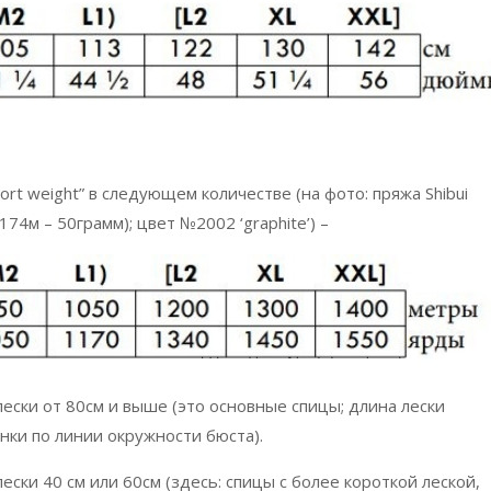
ort weight” в следующем количестве (на фото: пряжа Shibui
74м – 50грамм); цвет №2002 ‘graphite’) –
 лески от 80см и выше (это основные спицы; длина лески
ки по линии окружности бюста).
лески 40 см или 60см (здесь: спицы с более короткой леской,