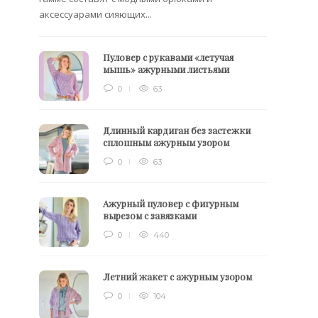
аксессуарами сияющих...
Пуловер с рукавами «летучая
мышь» ажурными листьями
0
63
Длинный кардиган без застежки
сплошным ажурным узором
0
63
Ажурный пуловер с фигурным
вырезом с завязками
0
440
Летний жакет с ажурным узором
0
104