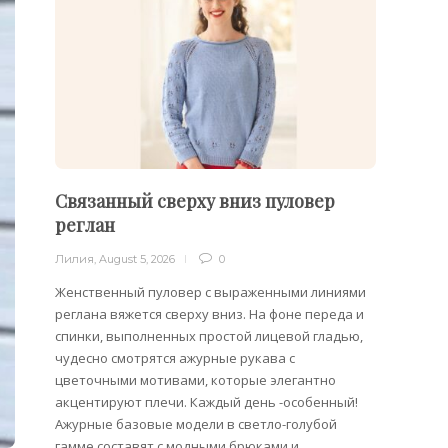
Связанный сверху вниз пуловер
Филе
реглан
Лилия
,
Лилия
,
August 5, 2026
0
Филейн
предст
Женственный пуловер с выраженными линиями
Вязани
реглана вяжется сверху вниз. На фоне переда и
позвол
спинки, выполненных простой лицевой гладью,
делает
чудесно смотрятся ажурные рукава с
сезона
цветочными мотивами, которые элегантно
акцентируют плечи. Каждый день -особенный!
Ажурные базовые модели в светло-голубой
гамме составят с модными брюками и