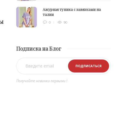
Ажурная туника с завязками на
талии
0
90
Подписка на Блог
Получайте новинки первыми !