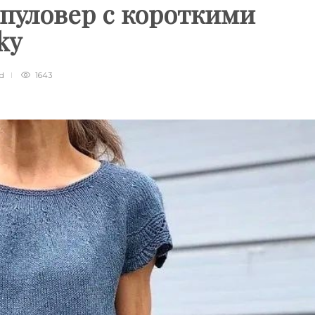
пуловер с короткими
ky
ad
1643