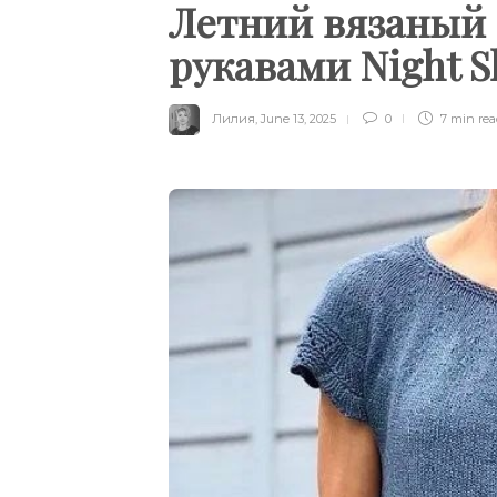
Летний вязаный 
рукавами Night S
Лилия
,
June 13, 2025
0
7 min
re