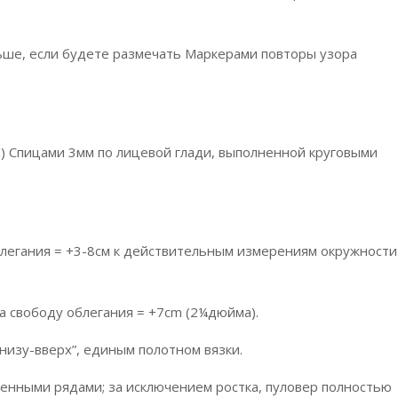
льше, если будете размечать Маркерами повторы узора
ма) Спицами 3мм по лицевой глади, выполненной круговыми
блегания = +3-8см к действительным измерениям окружности
на свободу облегания = +7cm (2¼дюйма).
снизу-вверх”, единым полотном вязки.
ченными рядами; за исключением ростка, пуловер полностью