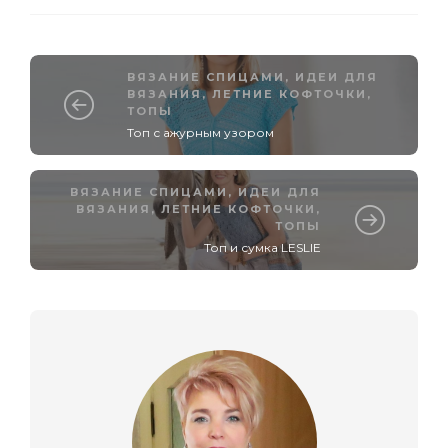
ВЯЗАНИЕ СПИЦАМИ
,
ИДЕИ ДЛЯ
ВЯЗАНИЯ
,
ЛЕТНИЕ КОФТОЧКИ,
ТОПЫ
Топ с ажурным узором
ВЯЗАНИЕ СПИЦАМИ
,
ИДЕИ ДЛЯ
ВЯЗАНИЯ
,
ЛЕТНИЕ КОФТОЧКИ,
ТОПЫ
Топ и сумка LESLIE