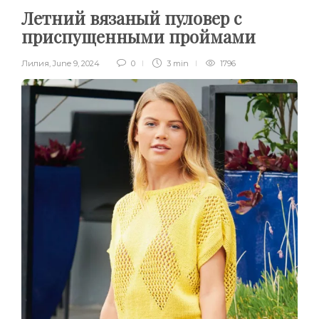
Летний вязаный пуловер с
приспущенными проймами
Лилия
,
June 9, 2024
0
3 min
1796