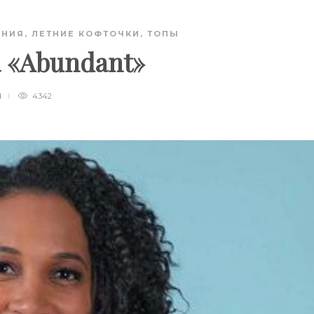
АНИЯ
,
ЛЕТНИЕ КОФТОЧКИ, ТОПЫ
 «Аbundant»
d
4342