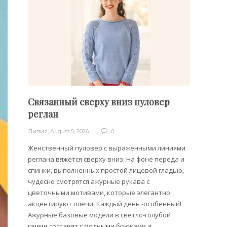
Связанный сверху вниз пуловер
Пуло
реглан
Лилия
,
Лилия
,
August 5, 2026
0
Облега
отдель
Женственный пуловер с выраженными линиями
на плеч
реглана вяжется сверху вниз. На фоне переда и
спинки, выполненных простой лицевой гладью,
чудесно смотрятся ажурные рукава с
цветочными мотивами, которые элегантно
акцентируют плечи. Каждый день -особенный!
Ажурные базовые модели в светло-голубой
гамме составят с модными брюками и