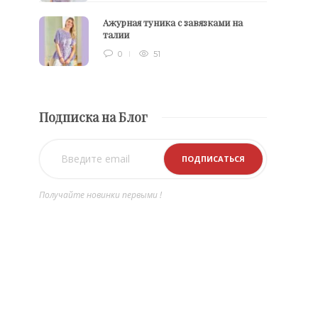
Ажурная туника с завязками на
талии
0
51
Подписка на Блог
Получайте новинки первыми !