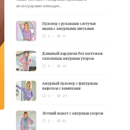
аксессуарами сияющих...
Пуловер с рукавами «летучая
мышь» ажурными листьями
0
17
Длинный кардиган без застежки
сплошным ажурным узором
0
20
Ажурный пуловер с фигурным
вырезом с завязками
0
271
Летний жакет с ажурным узором
0
62