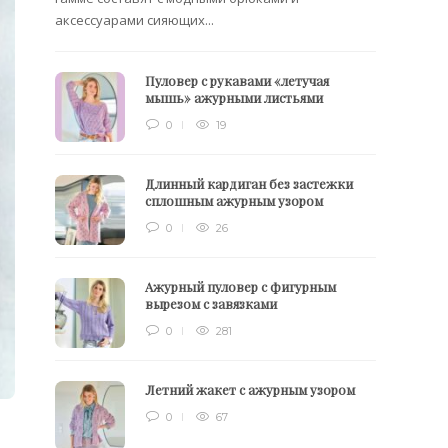
аксессуарами сияющих...
Пуловер с рукавами «летучая
мышь» ажурными листьями
0
19
Длинный кардиган без застежки
сплошным ажурным узором
0
26
Ажурный пуловер с фигурным
вырезом с завязками
0
281
Летний жакет с ажурным узором
0
67