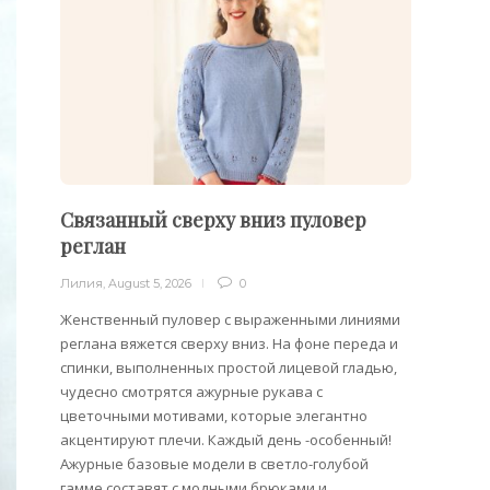
Связанный сверху вниз пуловер
Пуло
реглан
Лилия
,
Лилия
,
August 5, 2026
0
Облега
отдель
Женственный пуловер с выраженными линиями
на плеч
реглана вяжется сверху вниз. На фоне переда и
спинки, выполненных простой лицевой гладью,
чудесно смотрятся ажурные рукава с
цветочными мотивами, которые элегантно
акцентируют плечи. Каждый день -особенный!
Ажурные базовые модели в светло-голубой
гамме составят с модными брюками и