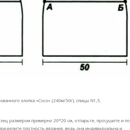
ванного хлопка «Coco» (240м/50г); спицы N1,5.
зец размером примерно 20*20 см, отпарьте, просушите и по
пределите плотность вязания, ведь она индивидуальна и