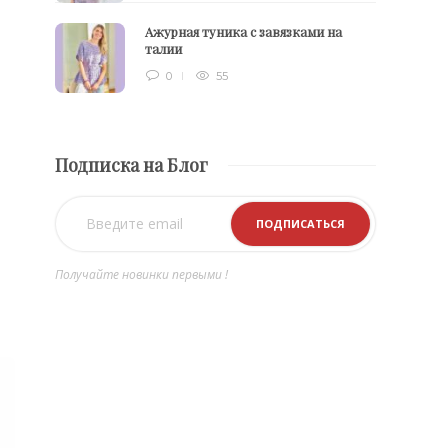
Ажурная туника с завязками на
талии
0
55
Подписка на Блог
Получайте новинки первыми !