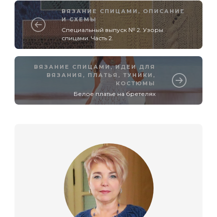
ВЯЗАНИЕ СПИЦАМИ
,
ОПИСАНИЕ
И СХЕМЫ
Специальный выпуск № 2. Узоры
спицами. Часть 2.
ВЯЗАНИЕ СПИЦАМИ
,
ИДЕИ ДЛЯ
ВЯЗАНИЯ
,
ПЛАТЬЯ, ТУНИКИ,
КОСТЮМЫ
Белое платье на бретелях