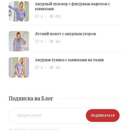
Ажурный пуловер с фигурным вырезом с
завязками
0
670
Летний жакет с ажурным узором
0
164
Ажурная туника с завязками на талии
0
134
Подписка на Блог