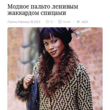
Модное пальто ленивым
жаккардом спицами
Лилия
,
February 18, 2023
0
3 min
4624