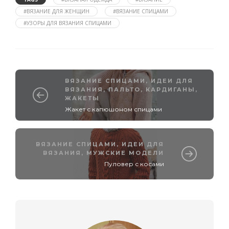
#ВЯЗАНИЕ ДЛЯ ЖЕНЩИН
#ВЯЗАНИЕ СПИЦАМИ
#УЗОРЫ ДЛЯ ВЯЗАНИЯ СПИЦАМИ
ВЯЗАНИЕ СПИЦАМИ
,
ИДЕИ ДЛЯ
ВЯЗАНИЯ
,
ПАЛЬТО, КАРДИГАНЫ,
ЖАКЕТЫ
Жакет с капюшоном спицами
ВЯЗАНИЕ СПИЦАМИ
,
ИДЕИ ДЛЯ
ВЯЗАНИЯ
,
МУЖСКИЕ МОДЕЛИ
Пуловер с косами