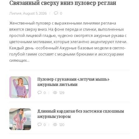
Связанный сверху вниз пуловер реглан
Лилия
,
August 5, 2026
0
Женственный пуловер с выраженными линиями реглана
вяжется сверху вниз. На фоне переда и спинки, выполненных
простой лицевой гладью, чудесно смотрятся ажурные рукава с
цветочными мотивами, которые элегантно акцентируют плечи.
Каждый день -особенный! Ажурные базовые модели в светло-
голубой гамме составят с модными брюками и аксессуарами
сияющих...
Пуловер с рукавами «летучая мышь»
ажурными листьями
0
129
Длинный кардиган без застежки сплошным
ажурным узором
0
120