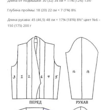
Длина от подмышки: 30 (32) 34 см = 11¾ (12½) 13½”
Глубина проймы: 18 (20) 22 см = 7 (7¾) 8½
Длина рукава: 45 (46,5) 48 см = 17¾ (18⅟4) 8½” цвет №6 –
150 (175) 200 г