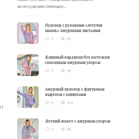
аксессуарами сияющих...
Пуловер с рукавами «летучая
мышь» ажурными листьями
0
59
Длинный кардиган без застежки
сплошным ажурным узором
0
58
Ажурный пуловер с фигурным
вырезом с завязками
0
414
ет
Летний жакет с ажурным узором
0
99