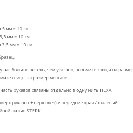
 5 мм = 10 см.
5,5 мм = 10 см.
 3,5 мм = 10 см.
бразец.
 у вас больше петель, чем указано, возьмите спицы на разме
ьмите спицы на размер меньше.
 часть рукавов связаны отдельно в одну нить НЕХА.
оверх рукавов + верх плеч) и передние края / шалевый
ойной нитью STERK.