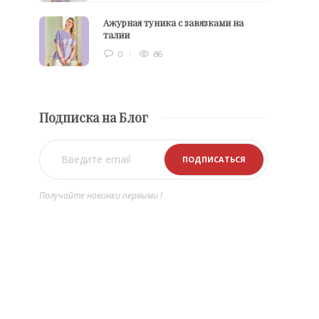
Ажурная туника с завязками на
талии
0
86
Подписка на Блог
Получайте новинки первыми !