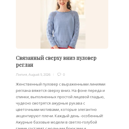
Связанный сверху вниз пуловер
Филе
реглан
Лилия
,
Лилия
,
August 5, 2026
0
Филейн
предст
Женственный пуловер с выраженными линиями
Вязани
реглана вяжется сверху вниз. На фоне переда и
позвол
спинки, выполненных простой лицевой гладью,
делает
чудесно смотрятся ажурные рукава с
сезона
цветочными мотивами, которые элегантно
акцентируют плечи. Каждый день -особенный!
Ажурные базовые модели в светло-голубой
гамме составят с модными брюками и