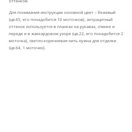
оттенков.
Для понимания инструкции основной цвет – бежевый
(цв.65, его понадобится 10 моточков), антрацитный
оттенок используется в планках на рукавах, спинке и
переде и в жаккардовом узоре (цв.22, его понадобится 2
моточка), светло-коричневая нить нужна для отделки
(цв.64, 1 моточек).