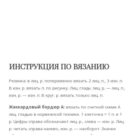
ИНСТРУКЦИЯ ПО ВЯЗАНИЮ
Резинка: в лиц. р. попеременно вязать 2 лиц. п., 3 изн. п.
В изн. р. вязать п. по рисунку. Лиц. гладь: лиц. р. — лиц. п.,
изн. р. — изн. п. В круг. р. вязать только лиц. п.
Жаккардовый бордюр А:
вязать по счетной схеме А
лиц. гладью в норвежской технике. 1 клеточка = 1 п. и 1
р. Цифры справа обозначают лиц. р., слева — изн. р. Лиц.
р. читать справа налево, изн. р. — наоборот. Значки