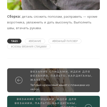
Сборка:
деталь сложить пополам, расправить — кроме
воротника, увлажнить и дать высохнуть. Выполнить
швы, втачать рукава.
TAGS
#ВЯЗАНИЕ
#ВЯЗАНЫЙ ПУЛОВЕР
#СХЕМЫ ВЯЗАНИЯ СПИЦАМИ
ВЯЗАНИЕ СПИЦАМИ
,
ИДЕИ ДЛЯ
ВЯЗАНИЯ
,
ПАЛЬТО, КАРДИГАНЫ,
ЖАКЕТЫ
Теплый кремовый жакет с планками из
«кос».
ВЯЗАНИЕ СПИЦАМИ
,
ИДЕИ ДЛЯ
ВЯЗАНИЯ
,
ПАЛЬТО, КАРДИГАНЫ,