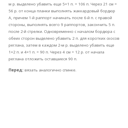
м р. выделено убавить еще 5×1 п. = 106 п. Через 21 см =
56 р. от конца планки выполнять жаккардовый бордюр
А, причем 1-й раппорт начинать после 6-й п. с правой
стороны, выполнять всего 9 раппортов, закончить 5 п.
после 2-й стрелки. Одновременно с началом бордюра с
обеих сторон выделено убавить 2 п. для коротких скосов
реглана, затем в каждом 2-м р. выделено убавить еще
1×2 п. и 4×1 п. = 90 п. Через 4 см = 12 р. от начала
реглана отложить оставшиеся 90 п.
Перед:
вязать аналогично спинке.