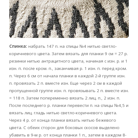
Спинка:
набрать 147 п. на спицы №4 нитью светло-
коричневого цвета. Затем вязать для планки 9 см = 27 р.
резинки нитью антрацитного цвета, начиная с изн. р. и 1
изн. п. после кром. п., заканчивая р. 1 изн. п. перед кром.
п. Через 6 см от начала планки в каждой 2-й группе изн.
п. провязать 2 п. вместе изн. Еще через 2 см в каждой
пропущенной группе изн. п. провязывать 2 п. вместе изн.
= 118 п. Затем попеременно вязать 2 лиц. п., 2 изн. п.
После последнего р. планки перевести п. на спицы №4,5 и
вязать лиц. гладь нитью светло-коричневого цвета.
Через 4 р. от конца планки вязать нитью бежевого
цвета. С обеих сторон для боковых скосов выделено
убавить в 9-м р. от конца планки 1 п., затем в каждом 8-