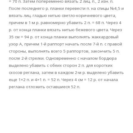
= 70 п. Затем попеременно вязать 2 лиц. п., 2 изн. п.
После последнего р. планки перевести п. на спицы №4,5 и
вязать лиц. гладью нитью светло-коричневого цвета,
причем в 1-м р. равномерно убавить 2 п. = 68 п. Через 4
р. от конца планки вязать нитью бежевого цвета. Через
35 см = 94 р. от конца планки выполнять жаккардовый
узор А, причем 1-й раппорт начать после 7-й п. с правой
стороны, выполнять всего 5 раппортов, закончить 5 п.
после 2-й стрелки. Одновременно с началом бордюра
выделено убавить с обеих сторон 2 п. для коротких
скосов реглана, затем в каждом 2-м р. выделено убавить
еще 1×2 п. и 4×1 п. = 52 п. Через 4 см = 12 р. от начала
реглана отложить оставшиеся 52 п.