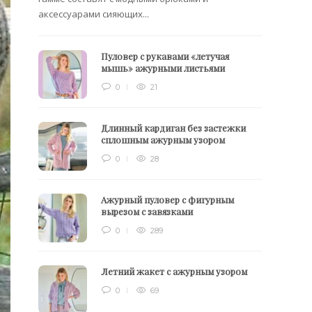
аксессуарами сияющих...
Пуловер с рукавами «летучая
мышь» ажурными листьями
0
21
Длинный кардиган без застежки
сплошным ажурным узором
0
28
Ажурный пуловер с фигурным
вырезом с завязками
0
289
Летний жакет с ажурным узором
0
69