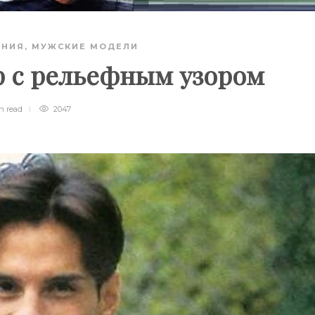
АНИЯ
,
МУЖСКИЕ МОДЕЛИ
р с рельефным узором
in
read
2047