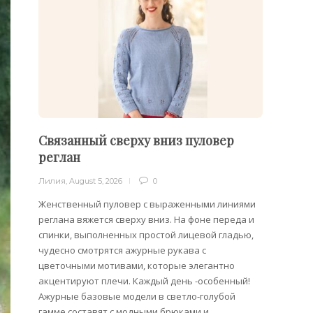
Связанный сверху вниз пуловер
Пуло
реглан
Лилия
,
Лилия
,
August 5, 2026
0
Облега
отдель
Женственный пуловер с выраженными линиями
на плеч
реглана вяжется сверху вниз. На фоне переда и
спинки, выполненных простой лицевой гладью,
чудесно смотрятся ажурные рукава с
цветочными мотивами, которые элегантно
акцентируют плечи. Каждый день -особенный!
Ажурные базовые модели в светло-голубой
гамме составят с модными брюками и