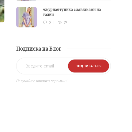
Ажурная туника с завязками на
талии
0
57
Подписка на Блог
Получайте новинки первыми !