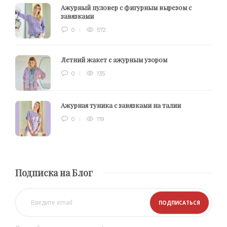
Ажурный пуловер с фигурным вырезом с
завязками
0
572
Летний жакет с ажурным узором
0
135
Ажурная туника с завязками на талии
0
119
Подписка на Блог