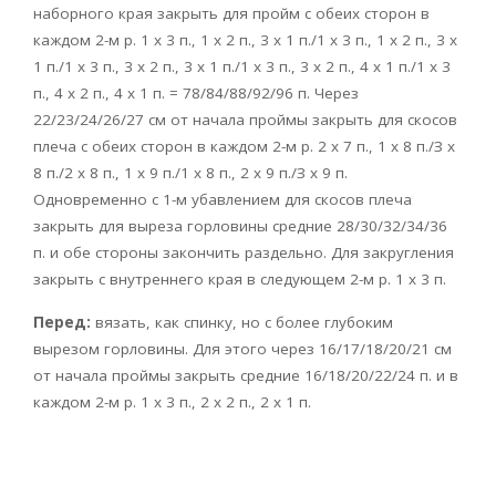
наборного края закрыть для пройм с обеих сторон в
каждом 2-м р. 1 х 3 п., 1 х 2 п., 3 х 1 п./1 х 3 п., 1 х 2 п., 3 х
1 п./1 х 3 п., 3 х 2 п., 3 х 1 п./1 х 3 п., 3 х 2 п., 4 х 1 п./1 х 3
п., 4 х 2 п., 4 х 1 п. = 78/84/88/92/96 п. Через
22/23/24/26/27 см от начала проймы закрыть для скосов
плеча с обеих сторон в каждом 2-м р. 2 х 7 п., 1 х 8 п./З х
8 п./2 х 8 п., 1 х 9 п./1 х 8 п., 2 х 9 п./З х 9 п.
Одновременно с 1-м убавлением для скосов плеча
закрыть для выреза горловины средние 28/30/32/34/36
п. и обе стороны закончить раздельно. Для закругления
закрыть с внутреннего края в следующем 2-м р. 1 х 3 п.
Перед:
вязать, как спинку, но с более глубоким
вырезом горловины. Для этого через 16/17/18/20/21 см
от начала проймы закрыть средние 16/18/20/22/24 п. и в
каждом 2-м р. 1 х 3 п., 2 х 2 п., 2 х 1 п.