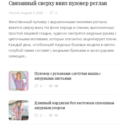
Связанный сверху вниз пуловер реглан
Лилия
,
August 5, 2026
0
Женственный пуловер с выраженными линиями реглана
вяжется сверху вниз. На фоне переда и спинки, выполненных
простой лицевой гладью, чудесно смотрятся ажурные рукава с
цветочными мотивами, которые элегантно акцентируют плечи.
Каждый день -особенный! Ажурные базовые модели в светло-
голубой гамме составят с модными брюками и аксессуарами
сияющих...
Пуловер с рукавами «летучая мышь»
ажурными листьями
0
98
Длинный кардиган без застежки сплошным
ажурным узором
0
90