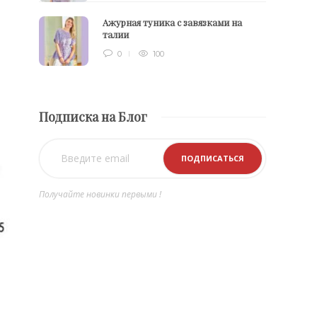
Ажурная туника с завязками на
талии
0
100
Подписка на Блог
Получайте новинки первыми !