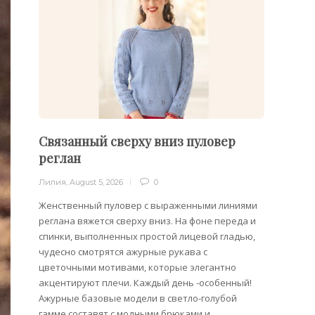
Связанный сверху вниз пуловер
Филе
реглан
Лилия
,
Лилия
,
August 5, 2026
0
Филейн
предст
Женственный пуловер с выраженными линиями
Вязани
реглана вяжется сверху вниз. На фоне переда и
позвол
спинки, выполненных простой лицевой гладью,
делает
чудесно смотрятся ажурные рукава с
сезона
цветочными мотивами, которые элегантно
акцентируют плечи. Каждый день -особенный!
Ажурные базовые модели в светло-голубой
гамме составят с модными брюками и