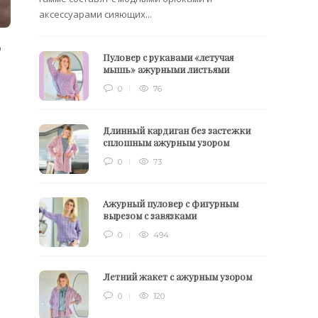
аксессуарами сияющих...
о
Пуловер с рукавами «летучая
мышь» ажурными листьями
0
76
Длинный кардиган без застежки
сплошным ажурным узором
0
73
Ажурный пуловер с фигурным
вырезом с завязками
0
494
Летний жакет с ажурным узором
0
120