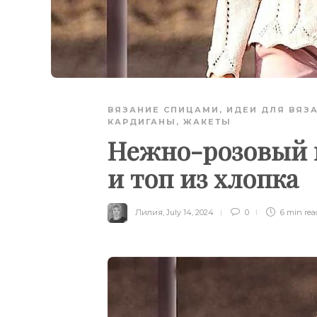
ВЯЗАНИЕ СПИЦАМИ
,
ИДЕИ ДЛЯ ВЯЗ
КАРДИГАНЫ, ЖАКЕТЫ
Нежно-розовый 
и топ из хлопка
Лилия
,
July 14, 2024
0
6 min
rea