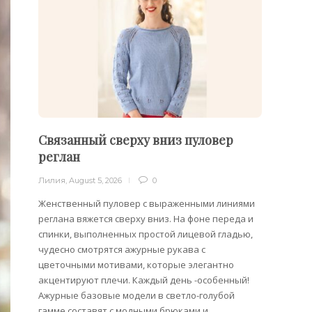
Связанный сверху вниз пуловер
Филе
реглан
Лилия
,
Лилия
,
August 5, 2026
0
Филейн
предст
Женственный пуловер с выраженными линиями
Вязани
реглана вяжется сверху вниз. На фоне переда и
позвол
спинки, выполненных простой лицевой гладью,
делает
чудесно смотрятся ажурные рукава с
сезона
цветочными мотивами, которые элегантно
акцентируют плечи. Каждый день -особенный!
Ажурные базовые модели в светло-голубой
гамме составят с модными брюками и