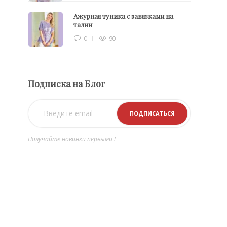
Ажурная туника с завязками на
талии
0
90
Подписка на Блог
Получайте новинки первыми !