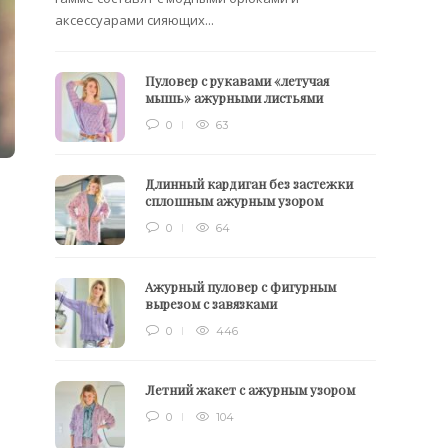
аксессуарами сияющих...
Пуловер с рукавами «летучая
мышь» ажурными листьями
0
63
Длинный кардиган без застежки
сплошным ажурным узором
0
64
Ажурный пуловер с фигурным
вырезом с завязками
0
446
Летний жакет с ажурным узором
0
104