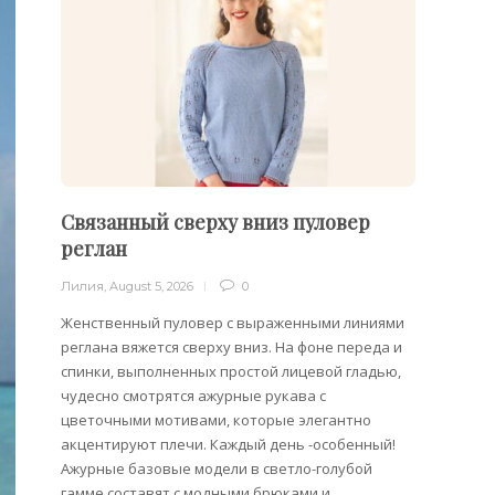
Связанный сверху вниз пуловер
Пуло
реглан
Лилия
,
Лилия
,
August 5, 2026
0
Облега
отдель
Женственный пуловер с выраженными линиями
на плеч
реглана вяжется сверху вниз. На фоне переда и
спинки, выполненных простой лицевой гладью,
чудесно смотрятся ажурные рукава с
цветочными мотивами, которые элегантно
акцентируют плечи. Каждый день -особенный!
Ажурные базовые модели в светло-голубой
гамме составят с модными брюками и