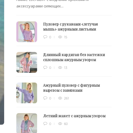
аксессуарами сияющих...
Пуловер с рукавами «летучая
мышь» ажурными листьями
0
15
Длинный кардиган без застежки
сплошным ажурным узором
0
13
Ажурный пуловер с фигурным
вырезом с завязками
0
261
Летний жакет с ажурным узором
0
60