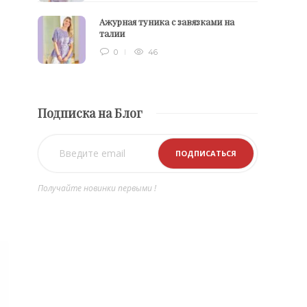
Ажурная туника с завязками на
талии
0
46
Подписка на Блог
Получайте новинки первыми !