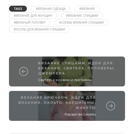
TAGS
#ВЯЗАНАЯ ОДЕЖДА
#ВЯЗАНИЕ
#ВЯЗАНИЕ ДЛЯ ЖЕНЩИН
#ВЯЗАНИЕ СПИЦАМИ
#ВЯЗАНЫЙ ПУЛОВЕР
#СХЕМЫ ВЯЗАНИЯ СПИЦАМИ
#УЗОРЫ ДЛЯ ВЯЗАНИЯ СПИЦАМИ
ВЯЗАНИЕ СПИЦАМИ
,
ИДЕИ ДЛЯ
ВЯЗАНИЯ
,
СВИТЕРА, ПУЛОВЕРЫ,
ДЖЕМПЕРА
Свитер с косами и листьями
ВЯЗАНИЕ КРЮЧКОМ
,
ИДЕИ ДЛЯ
ВЯЗАНИЯ
,
ПАЛЬТО, КАРДИГАНЫ,
ЖАКЕТЫ
Кардиган Laveau