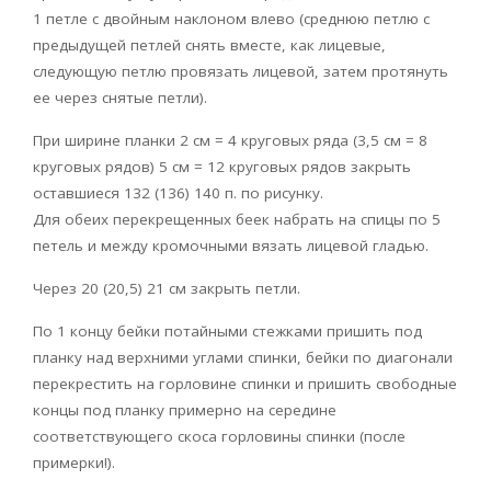
1 петле с двойным наклоном влево (среднюю петлю с
предыдущей петлей снять вместе, как лицевые,
следующую петлю провязать лицевой, затем протянуть
ее через снятые петли).
При ширине планки 2 см = 4 круговых ряда (3,5 см = 8
круговых рядов) 5 см = 12 круговых рядов закрыть
оставшиеся 132 (136) 140 п. по рисунку.
Для обеих перекрещенных беек набрать на спицы по 5
петель и между кромочными вязать лицевой гладью.
Через 20 (20,5) 21 см закрыть петли.
По 1 концу бейки потайными стежками пришить под
планку над верхними углами спинки, бейки по диагонали
перекрестить на горловине спинки и пришить свободные
концы под планку примерно на середине
соответствующего скоса горловины спинки (после
примерки!).