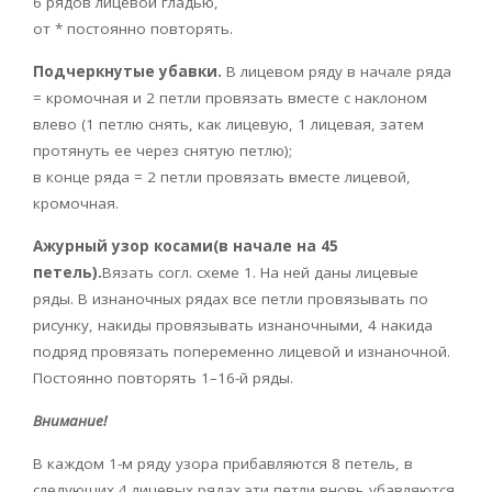
6 рядов лицевой гладью,
от * постоянно повторять.
Подчеркнутые убавки.
В лицевом ряду в начале ряда
= кромочная и 2 петли провязать вместе с наклоном
влево (1 петлю снять, как лицевую, 1 лицевая, затем
протянуть ее через снятую петлю);
в конце ряда = 2 петли провязать вместе лицевой,
кромочная.
Ажурный узор косами(в начале на 45
петель).
Вязать согл. схеме 1. На ней даны лицевые
ряды. В изнаночных рядах все петли провязывать по
рисунку, накиды провязывать изнаночными, 4 накида
подряд провязать попеременно лицевой и изнаночной.
Постоянно повторять 1–16-й ряды.
Внимание!
В каждом 1-м ряду узора прибавляются 8 петель, в
следующих 4 лицевых рядах эти петли вновь убавляются.