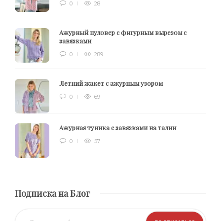
0
28
Ажурный пуловер с фигурным вырезом с
завязками
0
289
Летний жакет с ажурным узором
0
69
Ажурная туника с завязками на талии
0
57
Подписка на Блог