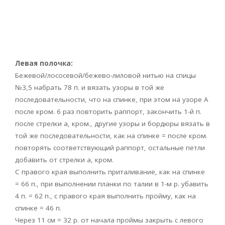
Левая полочка:
Бежевой/лососевой/бежево-лиловой нитью на спицы
№3,5 набрать 78 п. и вязать узоры в той же
последовательности, что на спинке, при этом на узоре А
после кром. 6 раз повторить раппорт, закончить 1-й п.
после стрелки а, кром., другие узоры и бордюры вязать в
той же последовательности, как на спинке = после кром.
повторять соответствующий раппорт, остальные петли
добавить от стрелки а, кром.
С правого края выполнить приталивание, как на спинке
= 66 п., при выполнении планки по талии в 1-м р. убавить
4 п. = 62 п., с правого края выполнить пройму, как на
спинке = 46 п.
Через 11 см = 32 р. от начала проймы закрыть с левого