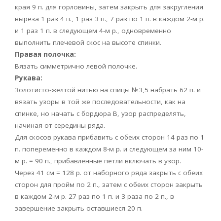
края 9 п. для горловины, затем закрыть для закругления
выреза 1 раз 4 п., 1 раз 3 п., 7 раз по 1 п. в каждом 2-м р.
и 1 раз 1 п. в следующем 4-м р., одновременно
выполнить плечевой скос на высоте спинки.
Правая полочка:
Вязать симметрично левой полочке.
Рукава:
Золотисто-желтой нитью на спицы №3,5 набрать 62 п. и
вязать узоры в той же последовательности, как на
спинке, но начать с бордюра В, узор распределять,
начиная от середины ряда.
Для скосов рукава прибавить с обеих сторон 14 раз по 1
п. попеременно в каждом 8-м р. и следующем за ним 10-
м р. = 90 п., прибавленные петли включать в узор.
Через 41 см = 128 р. от наборного ряда закрыть с обеих
сторон для пройм по 2 п., затем с обеих сторон закрыть
в каждом 2-м р. 27 раз по 1 п. и 3 раза по 2 п., в
завершение закрыть оставшиеся 20 п.