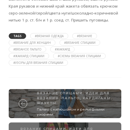
Края рукавов и нижний край жакета обвязать крючком
серо-зеленой/серой/цвета нуги/шоколадно-коричневой
нитью 1 р. ст. б/н и 1 р. соед. ст. Пришить пуговицы.
TAGS
#ВЯЗАНАЯ ОДЕЖДА
#ВЯЗАНИЕ
#ВЯЗАНИЕ ДЛЯ ЖЕНЩИН
#ВЯЗАНИЕ СПИЦАМИ
#ВЯЗАНОЕ ПАЛЬТО
#ЖАККАРД
#ЖАККАРД СПИЦАМИ
#СХЕМЫ ВЯЗАНИЯ СПИЦАМИ
#УЗОРЫ ДЛЯ ВЯЗАНИЯ СПИЦАМИ
ВЯЗАНИЕ СПИЦАМИ
,
ИДЕИ ДЛЯ
ВЯЗАНИЯ
,
ПАЛЬТО, КАРДИГАНЫ,
ЖАКЕТЫ
Пальто с капюшоном и рельефными
узорами
ВЯЗАНИЕ СПИЦАМИ
,
ИДЕИ ДЛЯ