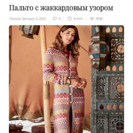
Пальто с жаккардовым узором
Лилия
,
January 4, 2021
0
5 min
3018