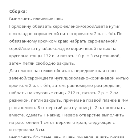
Сборка:
Выполнить плечевые швы.
Горловину обвязать серо-зеленой/серой/цвета нуги/
шоколадно-коричневой нитью крючком 2 р. ст. б/н. По
обвязанному крючком краю набрать серо-зеленой/
серой/цвета нуги/шоколадно-коричневой нитью на
круговые спицы 132 п. и вязать 10 р. = 3 см резинкой,
затем петли свободно закрыть.
Для планок застежки обвязать передние края серо-
зеленой/серой/цвета нуги/шоколадно-коричневой нитью
крючком 2 р. ст. б/н, затем, равномерно распределяя,
набрать на круговые спицы 212 п., вязать 7 р. = 2 см
резинкой, петли закрыть, причем на правой планке в 4-м
р. выполнить 8 отверстий для пуговиц (= 2 п. провязать
вместе, сделать 1 накид). Первое отверстие выполнить
на расстоянии 1 см от верхнего края, следующие с
интервалом 8 см.
Выполнить боковые швы и швы рукавов, вшить рукава.