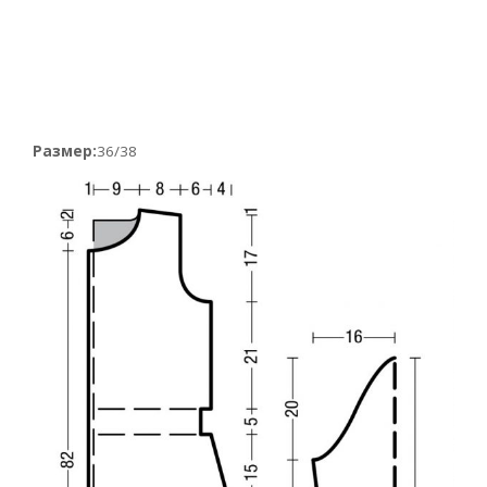
Размер:
36/38