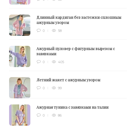
Длинный кардиган без застежки сплошным
ажурным узором
0
58
Ажурный пуловер с фигурным вырезом с
завязками
0
405
Летний жакет с ажурным узором
0
99
Ажурная туника с завязками на талии
0
86