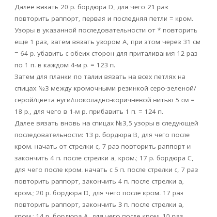
Далее вязать 20 р. бордюра D, для чего 21 раз
повторить раппорт, первая и последняя петли = кром.
Узоры в указанной последовательности от * повторить
еще 1 раз, затем вязать узором А, при этом через 31 см
= 64 р. убавить с обеих сторон для приталивания 12 раз
по 1 п. в каждом 4-м р. = 123 п.
Затем для планки по талии вязать на всех петлях на
спицах №3 между кромочными резинкой серо-зеленой/
серой/цвета нуги/шоколадно-коричневой нитью 5 см =
18 р., для чего в 1-м р. прибавить 1 п. = 124 п.
Далее вязать вновь на спицах №3,5 узоры в следующей
последовательности: 13 р. бордюра В, для чего после
кром. начать от стрелки с, 7 раз повторить раппорт и
закончить 4 п. после стрелки а, кром.; 17 р. бордюра С,
для чего после кром. начать с 5 п. после стрелки с, 7 раз
повторить раппорт, закончить 4 п. после стрелки а,
кром.; 20 р. бордюра D, для чего после кром. 17 раз
повторить раппорт, закончить 3 п. после стрелки а,
кром.; 14 р. бордюра А, для чего после кром. 10 раз