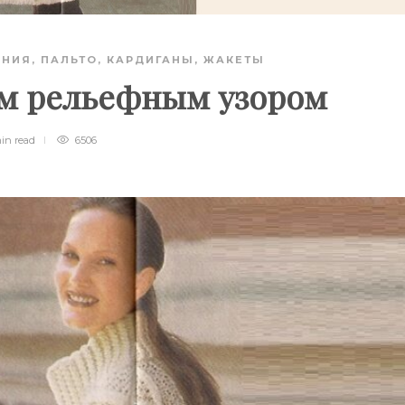
АНИЯ
,
ПАЛЬТО, КАРДИГАНЫ, ЖАКЕТЫ
ым рельефным узором
min
read
6506