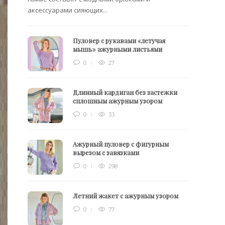
аксессуарами сияющих...
Пуловер с рукавами «летучая
мышь» ажурными листьями
0
27
Длинный кардиган без застежки
сплошным ажурным узором
0
33
Ажурный пуловер с фигурным
вырезом с завязками
0
298
Летний жакет с ажурным узором
0
77