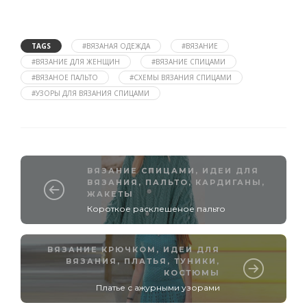
TAGS
#ВЯЗАНАЯ ОДЕЖДА
#ВЯЗАНИЕ
#ВЯЗАНИЕ ДЛЯ ЖЕНЩИН
#ВЯЗАНИЕ СПИЦАМИ
#ВЯЗАНОЕ ПАЛЬТО
#СХЕМЫ ВЯЗАНИЯ СПИЦАМИ
#УЗОРЫ ДЛЯ ВЯЗАНИЯ СПИЦАМИ
ВЯЗАНИЕ СПИЦАМИ
,
ИДЕИ ДЛЯ
ВЯЗАНИЯ
,
ПАЛЬТО, КАРДИГАНЫ,
ЖАКЕТЫ
Короткое расклешеное пальто
ВЯЗАНИЕ КРЮЧКОМ
,
ИДЕИ ДЛЯ
ВЯЗАНИЯ
,
ПЛАТЬЯ, ТУНИКИ,
КОСТЮМЫ
Платье с ажурными узорами