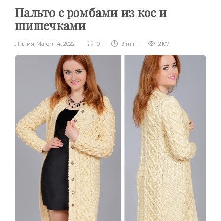
Пальто с ромбами из кос и
шишечками
Лилия
,
March 14, 2022
0
3 min
2107