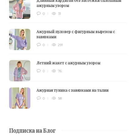
Длинный кардиган без застежки сплошным
ажурным узором
0
31
Ажурный пуловер с фигурным вырезом с
завязками
0
291
Летний жакет с ажурным узором
0
76
Ажурная туника с завязками на талии
0
58
Подписка на Блог