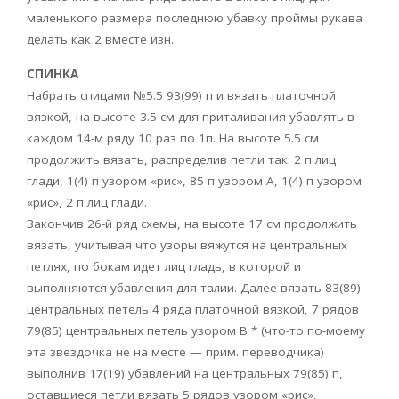
маленького размера последнюю убавку проймы рукава
делать как 2 вместе изн.
СПИНКА
Набрать спицами №5.5 93(99) п и вязать платочной
вязкой, на высоте 3.5 см для приталивания убавлять в
каждом 14-м ряду 10 раз по 1п. На высоте 5.5 см
продолжить вязать, распределив петли так: 2 п лиц
глади, 1(4) п узором «рис», 85 п узором А, 1(4) п узором
«рис», 2 п лиц глади.
Закончив 26-й ряд схемы, на высоте 17 см продолжить
вязать, учитывая что узоры вяжутся на центральных
петлях, по бокам идет лиц гладь, в которой и
выполняются убавления для талии. Далее вязать 83(89)
центральных петель 4 ряда платочной вязкой, 7 рядов
79(85) центральных петель узором В * (что-то по-моему
эта звездочка не на месте — прим. переводчика)
выполнив 17(19) убавлений на центральных 79(85) п,
оставшиеся петли вязать 5 рядов узором «рис»,