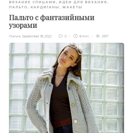
ВЯЗАНИЕ СПИЦАМИ
,
ИДЕИ ДЛЯ ВЯЗАНИЯ
,
ПАЛЬТО, КАРДИГАНЫ, ЖАКЕТЫ
Пальто с фантазийными
узорами
Лилия
,
September 18, 2022
0
8 min
2917