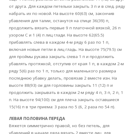
от друга. Для каждом петельки закрыть 3 п и в след. ряду
набрать их по новой. На высоте 60(63) см, закончив
убавления для талии, останутся на спице 36(39} п,
продолжить вязать первые 9 п платочной вязкой, 26 п
узором С и 1 (4) п лиц глади. На высоте 62(65.5)
прибавлять слева в каждом 4-м ряду 6 раз по 1 п,
включая новые петли в лиц гладь. На высоте 75(79.5) см
для проймы рукава закрыть слева 1 п и продолжить
убавлять протяжкой, отступив от края 1 п, в каждом 2-м
ряду 5(6) раз по 1 п, только для маленького размера
последнюю убавку делать, провязав 2 вместе изн. На
высоте 88(93) см для горловины закрыть 11 (12) п и
продолжить закрывать в каждом 2-м ряду 4 п, 3 п, 2 п, 1
п. На высоте 94(100) см для плеча закрыть оставшиеся
15(16) п в три приема: 3 раза по 5 (6, 2 раза по 54 п).
ЛЕВАЯ ПОЛОВИНА ПЕРЕДА
Вяжется симметрично правой, но без петель, для
убавлений в начале ряда вязать 2 вместе лиц, для