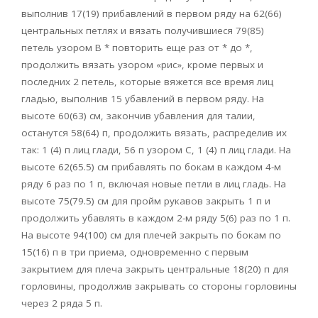
выполнив 17(19) прибавлений в первом ряду на 62(66)
центральных петлях и вязать получившиеся 79(85)
петель узором В * повторить еще раз от * до *,
продолжить вязать узором «рис», кроме первых и
последних 2 петель, которые вяжется все время лиц
гладью, выполнив 15 убавлений в первом ряду. На
высоте 60(63) см, закончив убавления для талии,
останутся 58(64) п, продолжить вязать, распределив их
так: 1 (4) п лиц глади, 56 п узором С, 1 (4) п лиц глади. На
высоте 62(65.5) см прибавлять по бокам в каждом 4-м
ряду 6 раз по 1 п, включая новые петли в лиц гладь. На
высоте 75(79.5) см для пройм рукавов закрыть 1 п и
продолжить убавлять в каждом 2-м ряду 5(6) раз по 1 п.
На высоте 94(100) см для плечей закрыть по бокам по
15(16) п в три приема, одновременно с первым
закрытием для плеча закрыть центральные 18(20) п для
горловины, продолжив закрывать со стороны горловины
через 2 ряда 5 п.