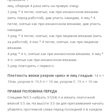
лиц, обернув 4 раза нить на правую спицу.
2 ряд: * 4 петли, снятые, как при изнаночном вязании
(нить перед работой), дав упасть накидам, 4 лиц * 4
петли, снятые как при изнаночном вязании, дав упасть
накидам.
3 ряд: * 4 петли, снятые, как при лицевом вязании (нить
за работой), 4 изн * 4 петли, снятые, как при лицевом
вязании.
4 ряд: * 4 п, снятые как при изнаночном вязании, 4 лиц *
4 п, снятые как при изнаночном вязании.
5 ряд: повторять с первого.
Плотность вязки узором «рис» и лиц гладью
: 14 п =
10см, узором А: 15.5 п = 10 см, узором С: 15 п = 10 см.
ПРАВАЯ ПОЛОВИНА ПЕРЕДА
Спицами №5.5 набрать 51(54) п и вязать платочной
вязкой 5.5 см. На высоте 3.5 см для приталивания начать
убавлять протяжкой слева перед последней п в каждом