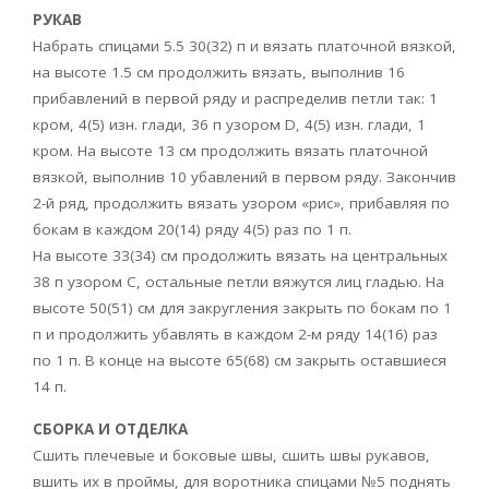
РУКАВ
Набрать спицами 5.5 30(32) п и вязать платочной вязкой,
на высоте 1.5 см продолжить вязать, выполнив 16
прибавлений в первой ряду и распределив петли так: 1
кром, 4(5) изн. глади, 36 п узором D, 4(5) изн. глади, 1
кром. На высоте 13 см продолжить вязать платочной
вязкой, выполнив 10 убавлений в первом ряду. Закончив
2-й ряд, продолжить вязать узором «рис», прибавляя по
бокам в каждом 20(14) ряду 4(5) раз по 1 п.
На высоте 33(34) см продолжить вязать на центральных
38 п узором С, остальные петли вяжутся лиц гладью. На
высоте 50(51) см для закругления закрыть по бокам по 1
п и продолжить убавлять в каждом 2-м ряду 14(16) раз
по 1 п. В конце на высоте 65(68) см закрыть оставшиеся
14 п.
СБОРКА И ОТДЕЛКА
Сшить плечевые и боковые швы, сшить швы рукавов,
вшить их в проймы, для воротника спицами №5 поднять