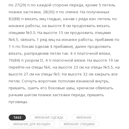
по 27(29) п по каждой стороне переда, кроме 5 петель
планки застежки, 28(30} п по спинке. На полученных
82(88) п вязать лиц гладью, начав с ряда изн. петель по
изнанке работы, на высоте 8 см продолжить вязать
спицами №5.5. На высоте 15 см продолжить спицами
№6.5, связать 1 ряд лиц на изнанке работы, прибавив по
1 п по бокам (сделав 4 прибавки), далее продолжить
вязать, распределив петли так: 4 п платочной вязки,
76(84) п узором D, 4 п платочной вязки. На высоте 19 см
перейти на спицы №6, на высоте 23 см на спицы №5.5, на
высоте 27 см на спицы №5. На высоте 32 см закрыть все
петли. Согнуть воротник пополам изнанкой внутрь,
пришить, сшить его боковые швы, крючком обвязать
рачьим шагом планки застежки переда, пришить
пуговицы.
TAGS
#ВЯЗАНАЯ ОДЕЖДА
#ВЯЗАНИЕ
#ВЯЗАНИЕ ДЛЯ ЖЕНЩИН
#ВЯЗАНИЕ СПИЦАМИ