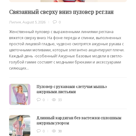
Связанный сверху вниз пуловер реглан
Лилия
,
August 5, 2026
0
Женственный пуловер с выраженными линиями реглана
вяжется сверху вниз. На фоне переда и спинки, выполненных
простой лицевой гладью, чудесно смотрятся ажурные рукава с
цветочными мотивами, которые элегантно акцентируют плечи.
Каждый день -особенный! Ажурные базовые модели в светло-
голубой гамме составят с модными брюками и аксессуарами
сияющих...
Пуловер с рукавами «летучая мышь»
ажурными листьями
0
33
Длинный кардиган без застежки сплошным
ажурным узором
0
38