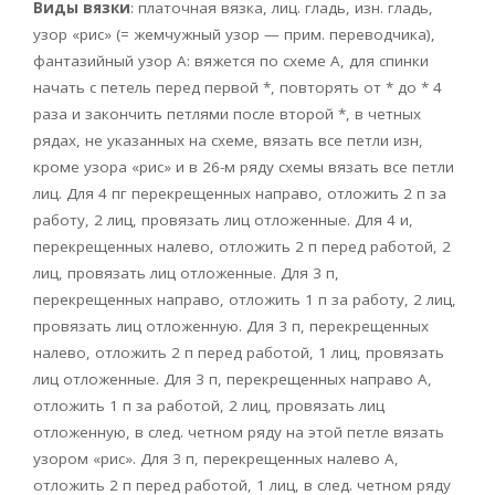
Виды вязки
: платочная вязка, лиц. гладь, изн. гладь,
узор «рис» (= жемчужный узор — прим. переводчика),
фантазийный узор А: вяжется по схеме А, для спинки
начать с петель перед первой *, повторять от * до * 4
раза и закончить петлями после второй *, в четных
рядах, не указанных на схеме, вязать все петли изн,
кроме узора «рис» и в 26-м ряду схемы вязать все петли
лиц. Для 4 пг перекрещенных направо, отложить 2 п за
работу, 2 лиц, провязать лиц отложенные. Для 4 и,
перекрещенных налево, отложить 2 п перед работой, 2
лиц, провязать лиц отложенные. Для 3 п,
перекрещенных направо, отложить 1 п за работу, 2 лиц,
провязать лиц отложенную. Для 3 п, перекрещенных
налево, отложить 2 п перед работой, 1 лиц, провязать
лиц отложенные. Для 3 п, перекрещенных направо А,
отложить 1 п за работой, 2 лиц, провязать лиц
отложенную, в след. четном ряду на этой петле вязать
узором «рис». Для 3 п, перекрещенных налево А,
отложить 2 п перед работой, 1 лиц, в след. четном ряду