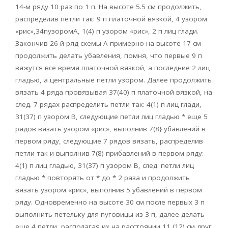
14-м ряду 10 раз по 1 п. На высоте 5.5 см продолжить,
распределив петли так: 9 п платочной вязкой, 4 узором
«рис»,34пузоромА, 1(4) п узором «рис», 2 п лиц глади.
Закончив 26-й ряд схемы А примерно на высоте 17 см
продолжить делать убавления, помня, что первые 9 п
вяжутся все время платочной вязкой, а последние 2 лиц
гладью, а центральные петли узором. Далее продолжить
вязать 4 ряда провязывая 37(40) п платочной вязкой, на
след. 7 рядах распределить петли так: 4(1) п лиц глади,
31(37) п узором В, следующие петли лиц гладью * еще 5
рядов вязать узором «рис», выполнив 7(8} убавлений в
первом ряду, следующие 7 рядов вязать, распределив
петли так и выполнив 7(8) прибавлений в первом ряду:
4(1) п лиц гладью, 31(37) п узором В, след. петли лиц
гладью * повторять от * до * 2 раза и продолжить
вязать узором «рис», выполнив 5 убавлений в первом
ряду. Одновременно на высоте 30 см после первых 3 п
выполнить петельку для пуговицы из 3 п, далее делать
еще 4 петли, располагая их на расстоянии 11 (12) см друг