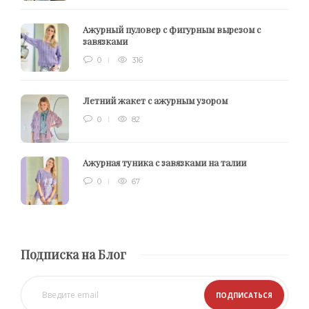
Ажурный пуловер с фигурным вырезом с
завязками
0
316
Летний жакет с ажурным узором
0
82
Ажурная туника с завязками на талии
0
67
Подписка на Блог