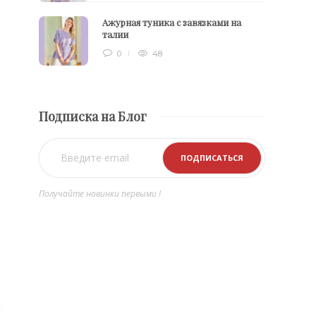
Ажурная туника с завязками на
талии
0
48
Подписка на Блог
Получайте новинки первыми !