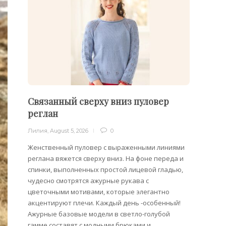
Связанный сверху вниз пуловер
Пуло
реглан
Лилия
,
Лилия
,
August 5, 2026
0
Облега
отдель
Женственный пуловер с выраженными линиями
на плеч
реглана вяжется сверху вниз. На фоне переда и
спинки, выполненных простой лицевой гладью,
чудесно смотрятся ажурные рукава с
цветочными мотивами, которые элегантно
акцентируют плечи. Каждый день -особенный!
Ажурные базовые модели в светло-голубой
гамме составят с модными брюками и