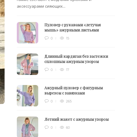
аксессуарами сияющих...
Пуловер с рукавами «летучая
мышь» ажурными листьями
0
15
Длинный кардиган без застежки
сплошным ажурным узором
0
17
Ажурный пуловер с фигурным
вырезом с завязками
0
265
Летний жакет с ажурным узором
0
60