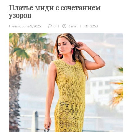
Платье миди с сочетанием
узоров
Лилия
,
June 9, 2025
0
3 min
2258