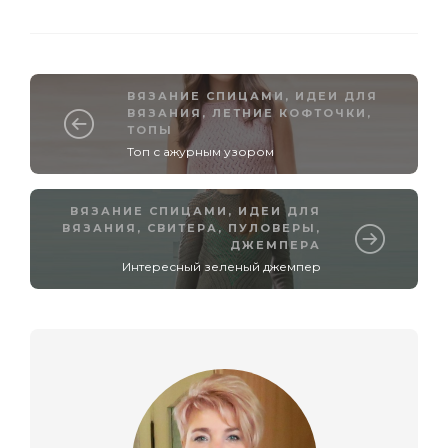
ВЯЗАНИЕ СПИЦАМИ
,
ИДЕИ ДЛЯ
ВЯЗАНИЯ
,
ЛЕТНИЕ КОФТОЧКИ,
ТОПЫ
Топ с ажурным узором
ВЯЗАНИЕ СПИЦАМИ
,
ИДЕИ ДЛЯ
ВЯЗАНИЯ
,
СВИТЕРА, ПУЛОВЕРЫ,
ДЖЕМПЕРА
Интересный зеленый джемпер