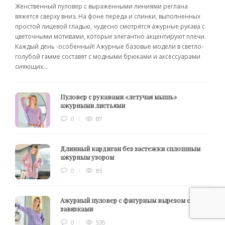
Женственный пуловер с выраженными линиями реглана
вяжется сверху вниз. На фоне переда и спинки, выполненных
простой лицевой гладью, чудесно смотрятся ажурные рукава с
цветочными мотивами, которые элегантно акцентируют плечи.
Каждый день -особенный! Ажурные базовые модели в светло-
голубой гамме составят с модными брюками и аксессуарами
сияющих...
Пуловер с рукавами «летучая мышь»
ажурными листьями
0
87
Длинный кардиган без застежки сплошным
ажурным узором
0
83
Ажурный пуловер с фигурным вырезом с
завязками
0
535