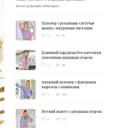
аксессуарами сияющих...
Пуловер с рукавами «летучая
мышь» ажурными листьями
0
95
Длинный кардиган без застежки
сплошным ажурным узором
0
88
Ажурный пуловер с фигурным
вырезом с завязками
0
559
Летний жакет с ажурным узором
0
132