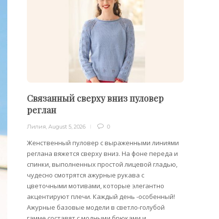
Связанный сверху вниз пуловер
Филе
реглан
Лилия
,
Лилия
,
August 5, 2026
0
Филейн
предст
Женственный пуловер с выраженными линиями
Вязани
реглана вяжется сверху вниз. На фоне переда и
позвол
спинки, выполненных простой лицевой гладью,
делает
чудесно смотрятся ажурные рукава с
сезона
цветочными мотивами, которые элегантно
акцентируют плечи. Каждый день -особенный!
Ажурные базовые модели в светло-голубой
гамме составят с модными брюками и