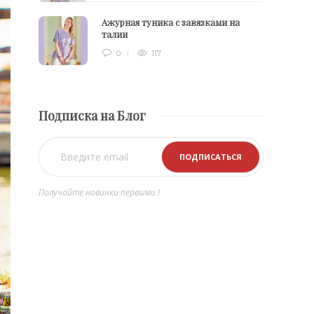
Ажурная туника с завязками на
талии
0
117
Подписка на Блог
Получайте новинки первыми !