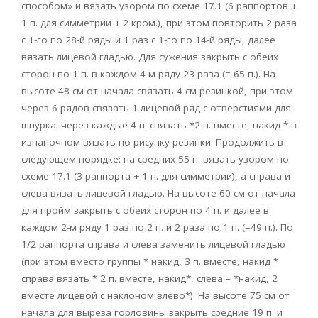
способом» и вязать узором по схеме 17.1 (6 раппортов +
1 п. для симметрии + 2 кром.), при этом повторить 2 раза
с 1-го по 28-й ряды и 1 раз с 1-го по 14-й ряды, далее
вязать лицевой гладью. Для сужения закрыть с обеих
сторон по 1 п. в каждом 4-м ряду 23 раза (= 65 п.). На
высоте 48 см от начала связать 4 см резинкой, при этом
через 6 рядов связать 1 лицевой ряд с отверстиями для
шнурка: через каждые 4 п. связать *2 п. вместе, накид * в
изнаночном вязать по рисунку резинки. Продолжить в
следующем порядке: на средних 55 п. вязать узором по
схеме 17.1 (3 раппорта + 1 п. для симметрии), а справа и
слева вязать лицевой гладью. На высоте 60 см от начала
для пройм закрыть с обеих сторон по 4 п. и далее в
каждом 2-м ряду 1 раз по 2 п. и 2 раза по 1 п. (=49 п.). По
1/2 раппорта справа и слева заменить лицевой гладью
(при этом вместо группы * накид, 3 п. вместе, накид *
справа вязать * 2 п. вместе, накид*, слева – *накид, 2
вместе лицевой с наклоном влево*). На высоте 75 см от
начала для выреза горловины закрыть средние 19 п. и