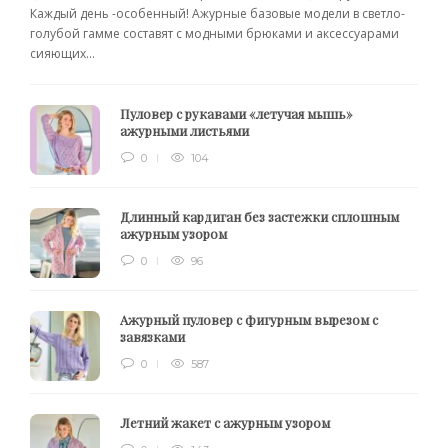
Каждый день -особенный! Ажурные базовые модели в светло-
голубой гамме составят с модными брюками и аксессуарами
сияющих...
Пуловер с рукавами «летучая мышь»
ажурными листьями
0
104
Длинный кардиган без застежки сплошным
ажурным узором
0
96
Ажурный пуловер с фигурным вырезом с
завязками
0
587
Летний жакет с ажурным узором