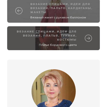
ВЯЗАНИЕ СПИЦАМИ
,
ИДЕИ ДЛЯ
ВЯЗАНИЯ
,
ПАЛЬТО, КАРДИГАНЫ,
ЖАКЕТЫ
Вязаный жакет с рукавом баллоном
ВЯЗАНИЕ СПИЦАМИ
,
ИДЕИ ДЛЯ
ВЯЗАНИЯ
,
ПЛАТЬЯ, ТУНИКИ,
КОСТЮМЫ
Платье бордового цвета