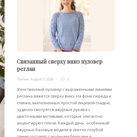
Связанный сверху вниз пуловер
Филе
реглан
Лилия
,
Лилия
,
August 5, 2026
0
Филейн
предст
Женственный пуловер с выраженными линиями
Вязани
реглана вяжется сверху вниз. На фоне переда и
позвол
спинки, выполненных простой лицевой гладью,
делает
чудесно смотрятся ажурные рукава с
сезона
цветочными мотивами, которые элегантно
акцентируют плечи. Каждый день -особенный!
Ажурные базовые модели в светло-голубой
гамме составят с модными брюками и