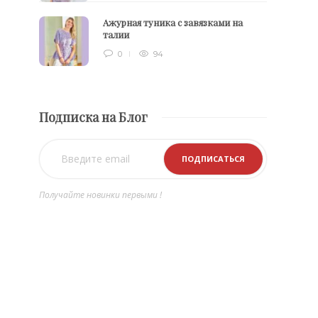
Ажурная туника с завязками на
талии
0
94
Подписка на Блог
Получайте новинки первыми !