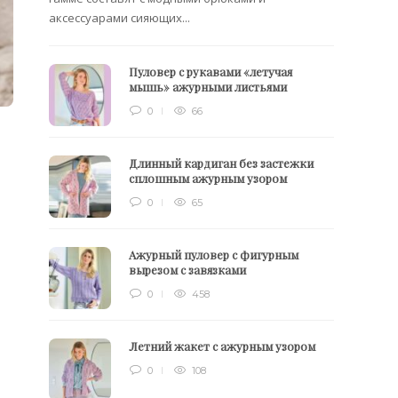
аксессуарами сияющих...
Пуловер с рукавами «летучая
мышь» ажурными листьями
0
66
Длинный кардиган без застежки
сплошным ажурным узором
0
65
Ажурный пуловер с фигурным
вырезом с завязками
0
458
Летний жакет с ажурным узором
0
108