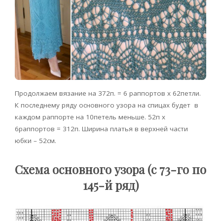
Продолжаем вязание на 372п. = 6 раппортов х 62петли.
К последнему ряду основного узора на спицах будет в
каждом раппорте на 10петель меньше. 52п х
6раппортов = 312п. Ширина платья в верхней части
юбки – 52см.
Схема основного узора (с 73-го по
145-й ряд)