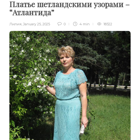
Платье шетландскими узорами –
“Атлантида”
Лилия
,
January 25, 2025
0
4 min
18322