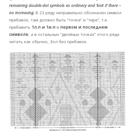
remaining double-dot symbols as ordinary and ‘knit 3’ there –
no increasing.
В 23 ряду неправильно обозначен символ
прибавок, там должно быть “точка” и “тире”, т.е.
прибавить
1л.п и 1и.п
в
первом и последнем
символе
, а в остальных “двойных точках” этого ряда
читать как обычно, 3л.п без прибавок.