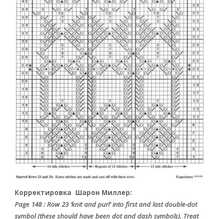
Корректировка Шарон Миллер:
Page 148 : Row 23 ‘knit and purl’ into first and last double-dot
symbol (these should have been dot and dash symbols). Treat