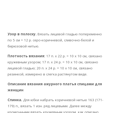
Узор в полоску.
Вязать лицевой гладью попеременно
по 5 см = 12 р. серо-коричневой, сливочно-белой и
бирюзовой нитью.
Плотность вязания:
17 п. х 22 р. = 10 х 10 см, связано
кружевным узором; 17 п. х 24 р. = 10 х 10 см, связано
лицевой гладью; 20 п. х 24 р. = 10 х 10 см, связано
резинкой, измерено в слегка растянутом виде.
Описание вязания ажурного платья спицами для
женщин
Спинка.
Для юбки набрать коричневой нитью 163 (171-
179) п., вязать 1 изн. ряд лицевыми. Далее между
кромочными вязать кружевным узором, как описано