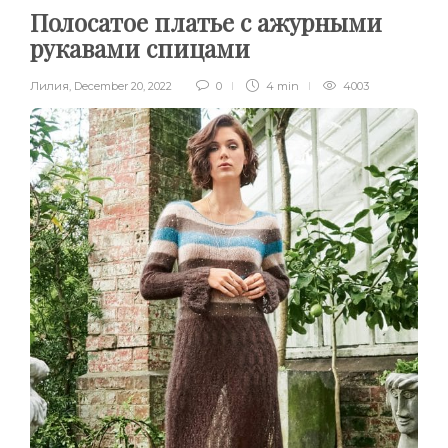
Полосатое платье с ажурными
рукавами спицами
Лилия
,
December 20, 2022
0
4 min
4003