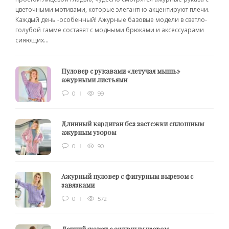
цветочными мотивами, которые элегантно акцентируют плечи.
Каждый день -особенный! Ажурные базовые модели в светло-
голубой гамме составят с модными брюками и аксессуарами
сияющих...
Пуловер с рукавами «летучая мышь»
ажурными листьями
0
99
Длинный кардиган без застежки сплошным
ажурным узором
0
90
Ажурный пуловер с фигурным вырезом с
завязками
0
572
Летний жакет с ажурным узором