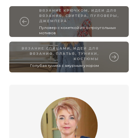
ВЯЗАНИЕ КРЮЧКОМ
,
ИДЕИ ДЛЯ
ВЯЗАНИЯ
,
СВИТЕРА, ПУЛОВЕРЫ,
ДЖЕМПЕРА
Пуловер с кокеткой из остроугольных
мотивов
ВЯЗАНИЕ СПИЦАМИ
,
ИДЕИ ДЛЯ
ВЯЗАНИЯ
,
ПЛАТЬЯ, ТУНИКИ,
КОСТЮМЫ
Голубая туника с ажурным узором