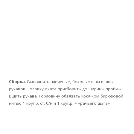
Сборка.
Выполнить плечевые, боковые швы и швы
рукавов. Головку оката присборить до ширины проймы.
Вшить рукава. Горловину обвязать крючком бирюзовой
нитью 1 круг.р. ст. б/н и 1 круг.р. = «рачьего шага».