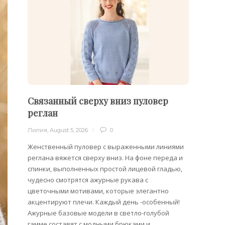
Связанный сверху вниз пуловер
Пуло
реглан
Лилия
,
Лилия
,
August 5, 2026
0
Облега
отдель
Женственный пуловер с выраженными линиями
на плеч
реглана вяжется сверху вниз. На фоне переда и
спинки, выполненных простой лицевой гладью,
чудесно смотрятся ажурные рукава с
цветочными мотивами, которые элегантно
акцентируют плечи. Каждый день -особенный!
Ажурные базовые модели в светло-голубой
гамме составят с модными брюками и