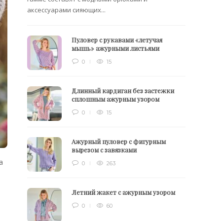
аксессуарами сияющих...
Пуловер с рукавами «летучая
мышь» ажурными листьями
0
15
Длинный кардиган без застежки
сплошным ажурным узором
0
15
Ажурный пуловер с фигурным
вырезом с завязками
а
0
263
Летний жакет с ажурным узором
0
60