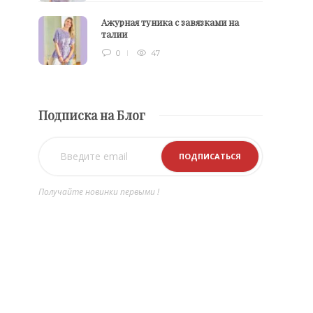
Ажурная туника с завязками на
талии
0
47
Подписка на Блог
Получайте новинки первыми !