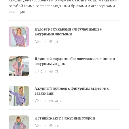
Каждый день -особенный! Ажурные базовые модели в светло-
голубой гамме составят с модными брюками и аксессуарами
сияющих...
Пуловер с рукавами «летучая мышь»
ажурными листьями
0
71
Длинный кардиган без застежки сплошным
ажурным узором
0
71
Ажурный пуловер с фигурным вырезом с
завязками
0
483
Летний жакет с ажурным узором
0
116