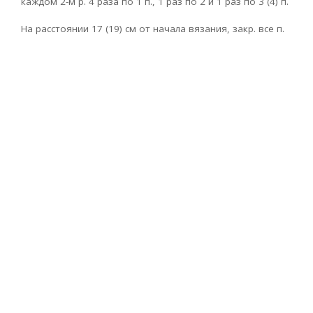
каждом 2-м р. 4 раза по 1 п., 1 раз по 2 и 1 раз по 3 (4) п.
На расстоянии 17 (19) см от начала вязания, закр. все п.