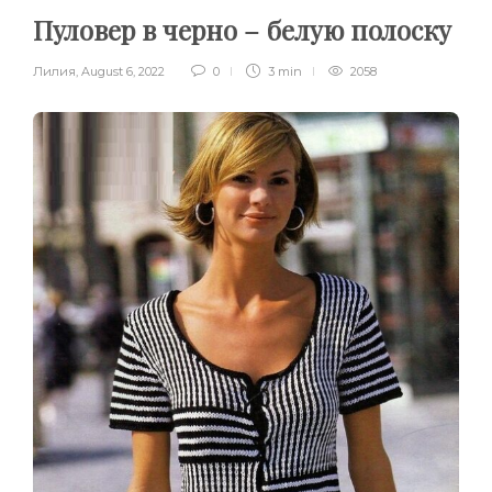
Пуловер в черно – белую полоску
Лилия
,
August 6, 2022
0
3 min
2058