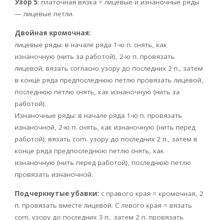
Узор 5
: платочная вязка = лицевые и изнаночные ряды
— лицевые петли.
Двойная кромочная:
лицевые ряды: в начале ряда 1-ю п. снять, как
изнаночную (нить за работой), 2-ю п. провязать
лицевой; вязать согласно узору до последних 2 п., затем
в конце ряда предпоследнюю петлю провязать лицевой,
последнюю петлю снять, как изнаночную (нить за
работой).
Изнаночные ряды: в начале ряда 1-ю п. провязать
изнаночной, 2-ю п. снять, как изнаночную {нить перед
работой); вязать com. узору до последних 2 п., затем в
конце ряда предпоследнюю петлю снять, как
изнаночную (нить перед работой), последнюю петлю
провязать изнаночной.
Подчеркнутые убавки:
с правого края = кромочная, 2
п. провязать вместе лицевой. С левого края = вязать
com. узору до последних 3 п., затем 2 п. провязать