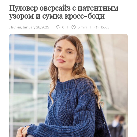
Пуловер оверсайз с патентным
узором и сумка кросс-боди
Лилия
,
January 28, 2025
0
6 min
15655