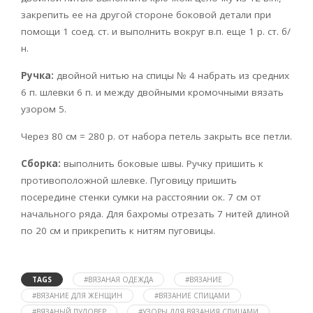
закрепить ее на другой стороне боковой детали при
помощи 1 соед. ст. и выполнить вокруг в.п. еще 1 р. ст. б/
н.
Ручка:
двойной нитью на спицы № 4 набрать из средних
6 п. шлевки 6 п. и между двойными кромочными вязать
узором 5.
Через 80 см = 280 р. от набора петель закрыть все петли.
Сборка:
выполнить боковые швы. Ручку пришить к
противоположной шлевке. Пуговицу пришить
посередине стенки сумки на расстоянии ок. 7 см от
начального ряда. Для бахромы отрезать 7 нитей длиной
по 20 см и прикрепить к нитям пуговицы.
TAGS
#ВЯЗАНАЯ ОДЕЖДА
#ВЯЗАНИЕ
#ВЯЗАНИЕ ДЛЯ ЖЕНЩИН
#ВЯЗАНИЕ СПИЦАМИ
#ВЯЗАНЫЙ ПУЛОВЕР
#УЗОРЫ ДЛЯ ВЯЗАНИЯ СПИЦАМИ