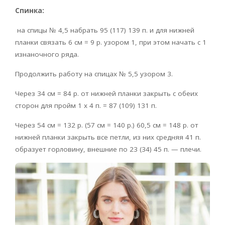
Спинка:
на спицы № 4,5 набрать 95 (117) 139 п. и для нижней
планки связать 6 см = 9 р. узором 1, при этом начать с 1
изнаночного ряда.
Продолжить работу на спицах № 5,5 узором 3.
Через 34 см = 84 р. от нижней планки закрыть с обеих
сторон для пройм 1 х 4 п. = 87 (109) 131 п.
Через 54 см = 132 р. (57 см = 140 р.) 60,5 см = 148 р. от
нижней планки закрыть все петли, из них средняя 41 п.
образует горловину, внешние по 23 (34) 45 п. — плечи.