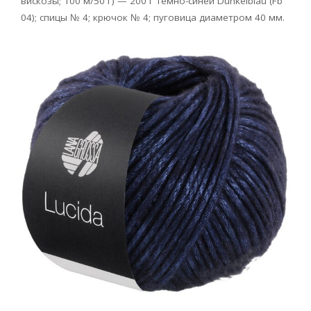
вискозы; 100 м/50 г) — 200 г темно-синей Dunkelblau
(Fb
04); спицы № 4; крючок № 4; пуговица диаметром 40 мм.