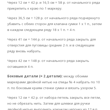
Через 12 см = 42 р. и 16,5 см = 58 р. от начального ряда
прикрепить к краю по 1 маркеру.
Через 36,5 см = 128 р. от начального ряда подчеркнуто
убавить с обеих сторон для клапана сумки 1 х 1 п., затем
в каждом следующем ряду 18 х 1 п. = 4 п.
Через 41 см = 144 р. от начального ряда закрыть для
отверстия для пуговицы средние 2 п. и в следующем
ряду вновь набрать.
Через 42 см = 148 р. от начального ряда закрыть
оставшиеся 4 п.
Боковые детали (= 2 детали):
между обоими
маркерами двойной нитью на спицы № 4 набрать по 10
п. по боковым краям стенки сумки и вязать узором 5.
Через 12 см = 42 р. от набора петель закрыть все петли,
но не обрезать нить. Затем для шлевки для ручки
двойной нитью выполнить крючком цепочку из 12 в.п.,