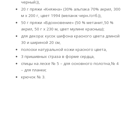
черный.)),
20 г пряжи «Княжна» (30% альпака 70% акрил, 300
м x 200 г, цвет 1994 (меланж черн./отб.)),
50 г пряжи «Вдохновение» (50 % метанит,50 %
акрил, 50 г x 230 м, цвет мулине красныш);
для декора: кусок шифона красного цвета длиной
30 и шириной 20 см,
полоски натуральной кожи красного цвета,
3 пришивных страза в форме сердца,
спицы на леске № 5 – для основного полотна,№ 4
– для планки;
крючок № 3.