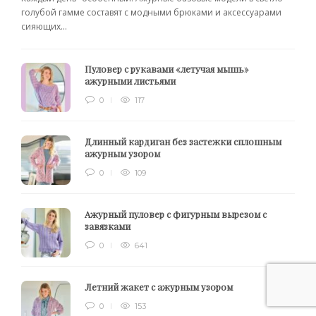
голубой гамме составят с модными брюками и аксессуарами
сияющих...
Пуловер с рукавами «летучая мышь»
ажурными листьями
0
117
Длинный кардиган без застежки сплошным
ажурным узором
0
109
Ажурный пуловер с фигурным вырезом с
завязками
0
641
Летний жакет с ажурным узором
0
153