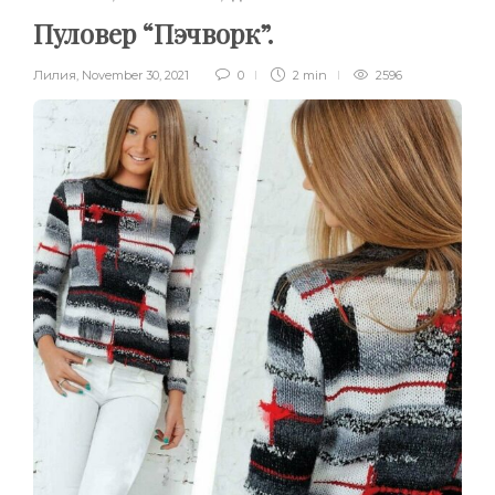
Пуловер “Пэчворк”.
Лилия
,
November 30, 2021
0
2 min
2596