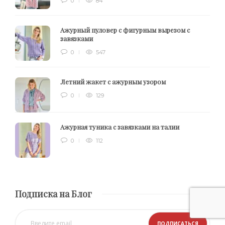
0
84
Ажурный пуловер с фигурным вырезом с
завязками
0
547
Летний жакет с ажурным узором
0
129
Ажурная туника с завязками на талии
0
112
Подписка на Блог