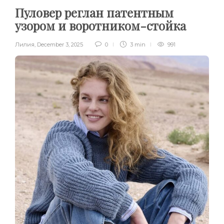
Пуловер реглан патентным
узором и воротником-стойка
Лилия
,
December 3, 2025
0
3 min
991