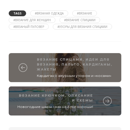
TAGS
#ВЯЗАНАЯ ОДЕЖДА
#ВЯЗАНИЕ
#ВЯЗАНИЕ ДЛЯ ЖЕНЩИН
#ВЯЗАНИЕ СПИЦАМИ
#ВЯЗАНЫЙ ПУЛОВЕР
#УЗОРЫ ДЛЯ ВЯЗАНИЯ СПИЦАМИ
ВЯЗАНИЕ СПИЦАМИ
,
ИДЕИ ДЛЯ
ВЯЗАНИЯ
,
ПАЛЬТО, КАРДИГАНЫ,
ЖАКЕТЫ
Кардиган с ажурным узором и «косами»
ВЯЗАНИЕ КРЮЧКОМ
,
ОПИСАНИЕ
И СХЕМЫ
Новогодние шары - как на ёлке хороши!