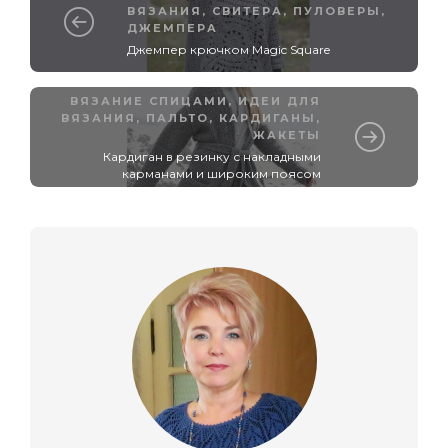
ВЯЗАНИЯ
,
СВИТЕРА, ПУЛОВЕРЫ,
ДЖЕМПЕРА
Джемпер крючком Magic Square
ВЯЗАНИЕ СПИЦАМИ
,
ИДЕИ ДЛЯ
ВЯЗАНИЯ
,
ПАЛЬТО, КАРДИГАНЫ,
ЖАКЕТЫ
Кардиган в резинку с накладными
карманами и широким поясом