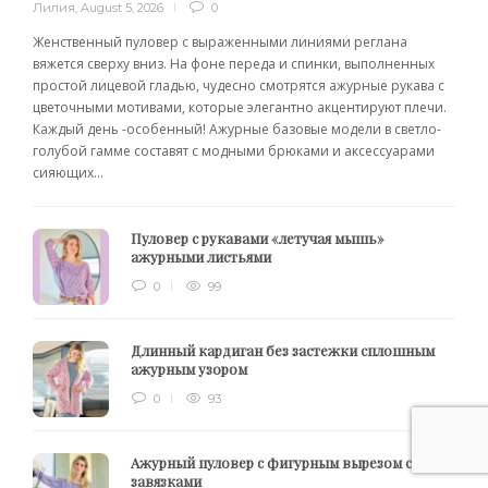
Лилия
,
August 5, 2026
0
Женственный пуловер с выраженными линиями реглана
вяжется сверху вниз. На фоне переда и спинки, выполненных
простой лицевой гладью, чудесно смотрятся ажурные рукава с
цветочными мотивами, которые элегантно акцентируют плечи.
Каждый день -особенный! Ажурные базовые модели в светло-
голубой гамме составят с модными брюками и аксессуарами
сияющих...
Пуловер с рукавами «летучая мышь»
ажурными листьями
0
99
Длинный кардиган без застежки сплошным
ажурным узором
0
93
Ажурный пуловер с фигурным вырезом с
завязками