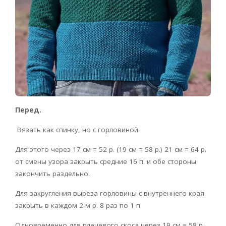
Перед.
Вязать как спинку, но с горловиной.
Для этого через 17 см = 52 р. (19 см = 58 р.) 21 см = 64 р.
от смены узора закрыть средние 16 п. и обе стороны
закончить раздельно.
Для закругления выреза горловины с внутреннего края
закрыть в ка­ждом 2-м р. 8 раз по 1 п.
Одновре­менно для плечевого скоса через 19 см = 58 р.