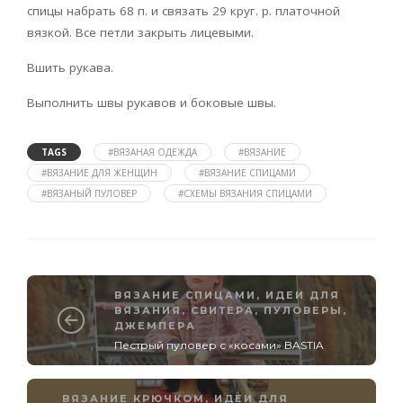
спицы набрать 68 п. и связать 29 круг. р. платочной
вязкой. Все петли закрыть лицевыми.
Вшить рукава.
Выполнить швы рукавов и боковые швы.
TAGS
#ВЯЗАНАЯ ОДЕЖДА
#ВЯЗАНИЕ
#ВЯЗАНИЕ ДЛЯ ЖЕНЩИН
#ВЯЗАНИЕ СПИЦАМИ
#ВЯЗАНЫЙ ПУЛОВЕР
#СХЕМЫ ВЯЗАНИЯ СПИЦАМИ
ВЯЗАНИЕ СПИЦАМИ
,
ИДЕИ ДЛЯ
ВЯЗАНИЯ
,
СВИТЕРА, ПУЛОВЕРЫ,
ДЖЕМПЕРА
Пестрый пуловер с «косами» BASTIA
ВЯЗАНИЕ КРЮЧКОМ
,
ИДЕИ ДЛЯ