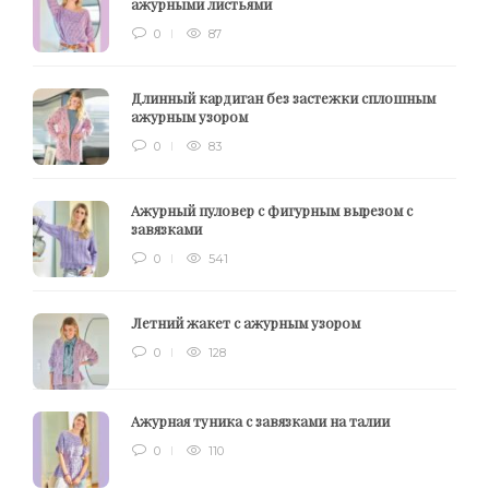
ажурными листьями
0
87
Длинный кардиган без застежки сплошным
ажурным узором
0
83
Ажурный пуловер с фигурным вырезом с
завязками
0
541
Летний жакет с ажурным узором
0
128
Ажурная туника с завязками на талии
0
110